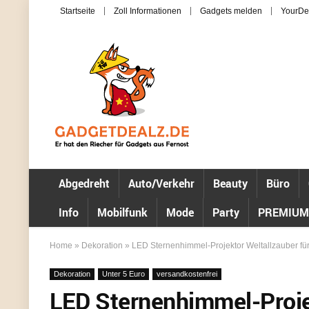
Startseite
Zoll Informationen
Gadgets melden
YourDe
Abgedreht
Auto/Verkehr
Beauty
Büro
Info
Mobilfunk
Mode
Party
PREMIUM
Home
»
Dekoration
»
LED Sternenhimmel-Projektor Weltallzauber für
Dekoration
Unter 5 Euro
versandkostenfrei
LED Sternenhimmel-Projek