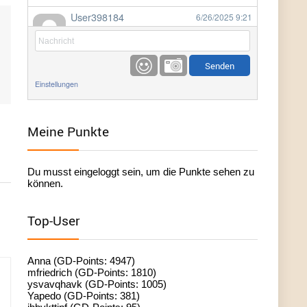
User398184
6/26/2025
9:21
Facilitator
User398184
6/26/2025
9:20
Facilitator
Einstellungen
User398184
6/26/2025
9:20
Facilitator
Meine Punkte
User398182
6/26/2025
9:15
Du musst eingeloggt sein, um die Punkte sehen zu
standardization
können.
User398182
6/26/2025
9:15
Top-User
standardization
User398182
6/26/2025
9:14
Anna (GD-Points: 4947)
standardization
mfriedrich (GD-Points: 1810)
ysvavqhavk (GD-Points: 1005)
Yapedo (GD-Points: 381)
User398182
6/26/2025
9:14