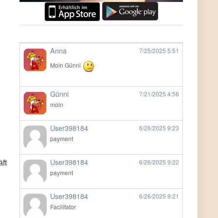
Anna
7/25/2025
5:51
Moin Günni
Günni
7/21/2025
4:56
moin
User398184
6/26/2025
9:23
payment
User398184
6/26/2025
9:22
ft
payment
User398184
6/26/2025
9:21
Facilitator