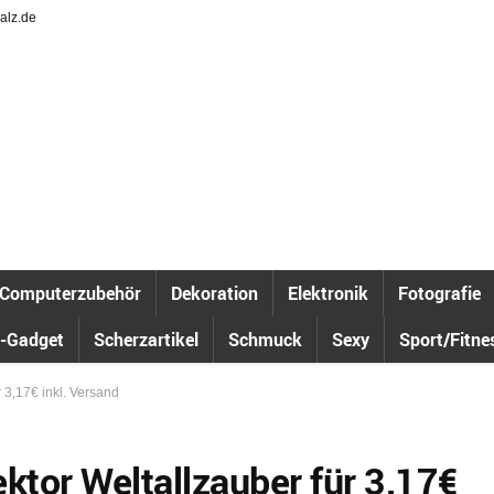
alz.de
Computerzubehör
Dekoration
Elektronik
Fotografie
-Gadget
Scherzartikel
Schmuck
Sexy
Sport/Fitne
 3,17€ inkl. Versand
tor Weltallzauber für 3,17€