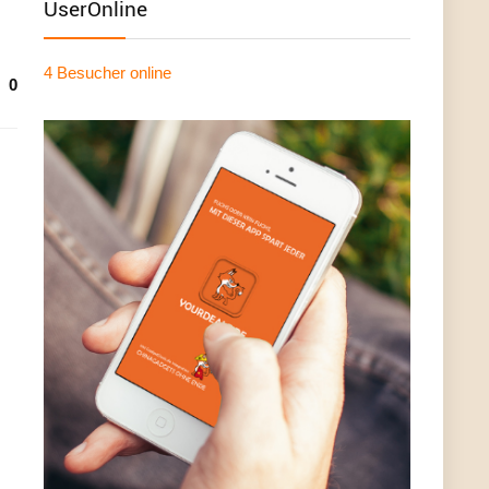
UserOnline
4 Besucher
online
0