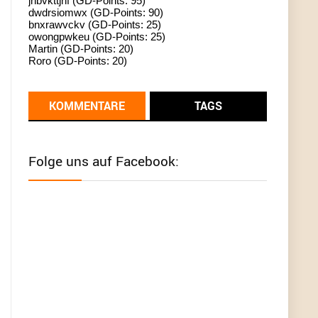
jhbvkttjnf (GD-Points: 95)
dwdrsiomwx (GD-Points: 90)
standardization
bnxrawvckv (GD-Points: 25)
owongpwkeu (GD-Points: 25)
User398182
6/26/2025
9:13
Martin (GD-Points: 20)
Roro (GD-Points: 20)
Western Australia
User398182
6/26/2025
9:12
KOMMENTARE
TAGS
Western Australia
User398182
6/26/2025
9:12
Folge uns auf Facebook:
Western Australia
User398182
6/26/2025
9:12
Western Australia
User398182
6/26/2025
9:10
optical
User398182
6/26/2025
9:10
optical