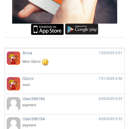
Anna
7/25/2025
5:51
Moin Günni
Günni
7/21/2025
4:56
moin
User398184
6/26/2025
9:23
payment
User398184
6/26/2025
9:22
payment