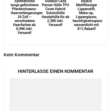
Synthetische
Outdoor Case
Ryukin
lange geflochtene
Panzer Hülle TPU
Mattflüssiger
Pferdeschwanz-
Cover Hybrid
Lippenstift,
Haarverlängerungen
Schutzhülle
Make-up,
24 Zoll –
Handyhülle für ab
Lippenglasur,
verschiedene
2,38€ inkl.
feuchtigkeitsspendend,
Haarfarben ab
Versand!
wasserdicht mit
0,99€ inkl.
41% Rabatt!
Versand!
Kein Kommentar
HINTERLASSE EINEN KOMMENTAR