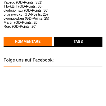
User398182
6/26/2025
9:14
Yapedo (GD-Points: 381)
jhbvkttjnf (GD-Points: 95)
standardization
dwdrsiomwx (GD-Points: 90)
bnxrawvckv (GD-Points: 25)
User398182
6/26/2025
9:14
owongpwkeu (GD-Points: 25)
Martin (GD-Points: 20)
standardization
Roro (GD-Points: 20)
User398182
6/26/2025
9:13
Western Australia
KOMMENTARE
TAGS
User398182
6/26/2025
9:12
Western Australia
Folge uns auf Facebook:
User398182
6/26/2025
9:12
Western Australia
User398182
6/26/2025
9:12
Western Australia
User398182
6/26/2025
9:10
optical