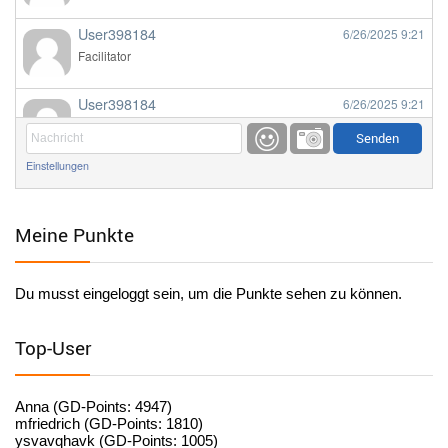
User398184
6/26/2025
9:21
Facilitator
User398184
6/26/2025
9:21
Facilitator
Einstellungen
User398184
6/26/2025
9:20
Facilitator
Meine Punkte
User398184
6/26/2025
9:20
Facilitator
Du musst eingeloggt sein, um die Punkte sehen zu können.
User398182
6/26/2025
9:15
standardization
Top-User
User398182
6/26/2025
9:15
standardization
Anna (GD-Points: 4947)
mfriedrich (GD-Points: 1810)
ysvavqhavk (GD-Points: 1005)