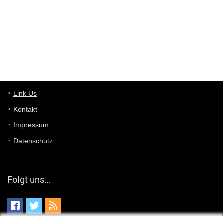
User398182
6/26/2025
9:10
optical
User398182
6/26/2025
9:07
Grocery
User398182
Link Us
6/26/2025
9:07
Grocery
Kontakt
Impressum
User398182
6/26/2025
9:06
Grocery
Datenschutz
User397636
6/18/2025
11:20
Managed
Folgt uns…
User397636
6/18/2025
11:20
Managed