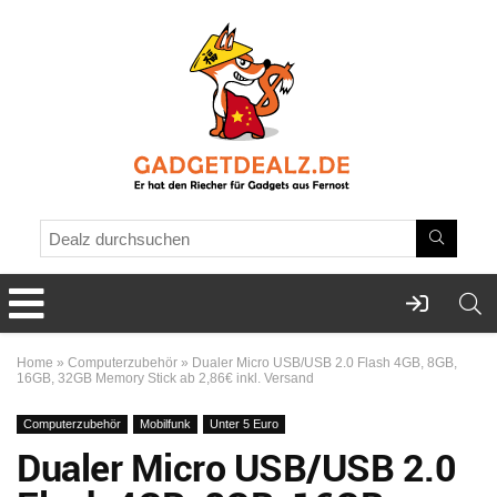
Home
»
Computerzubehör
»
Dualer Micro USB/USB 2.0 Flash 4GB, 8GB,
16GB, 32GB Memory Stick ab 2,86€ inkl. Versand
Computerzubehör
Mobilfunk
Unter 5 Euro
Dualer Micro USB/USB 2.0