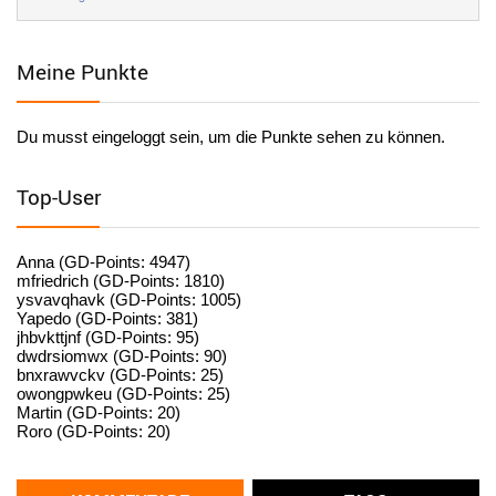
User398184
6/26/2025
9:20
Facilitator
Meine Punkte
User398184
6/26/2025
9:20
Facilitator
Du musst eingeloggt sein, um die Punkte sehen zu können.
User398182
6/26/2025
9:15
standardization
Top-User
User398182
6/26/2025
9:15
standardization
Anna (GD-Points: 4947)
mfriedrich (GD-Points: 1810)
ysvavqhavk (GD-Points: 1005)
User398182
6/26/2025
9:14
Yapedo (GD-Points: 381)
jhbvkttjnf (GD-Points: 95)
standardization
dwdrsiomwx (GD-Points: 90)
bnxrawvckv (GD-Points: 25)
User398182
6/26/2025
9:14
owongpwkeu (GD-Points: 25)
Martin (GD-Points: 20)
standardization
Roro (GD-Points: 20)
User398182
6/26/2025
9:13
Western Australia