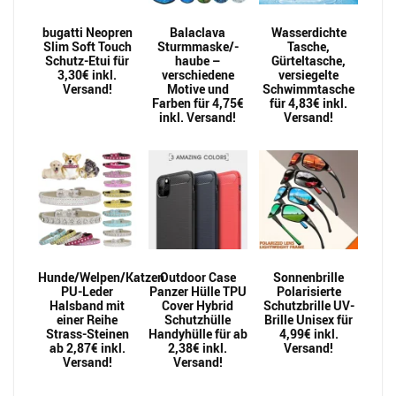
bugatti Neopren
Balaclava
Wasserdichte
Slim Soft Touch
Sturmmaske/-
Tasche,
Schutz-Etui für
haube –
Gürteltasche,
3,30€ inkl.
verschiedene
versiegelte
Versand!
Motive und
Schwimmtasche
Farben für 4,75€
für 4,83€ inkl.
inkl. Versand!
Versand!
Hunde/Welpen/Katzen
Outdoor Case
Sonnenbrille
PU-Leder
Panzer Hülle TPU
Polarisierte
Halsband mit
Cover Hybrid
Schutzbrille UV-
einer Reihe
Schutzhülle
Brille Unisex für
Strass-Steinen
Handyhülle für ab
4,99€ inkl.
ab 2,87€ inkl.
2,38€ inkl.
Versand!
Versand!
Versand!