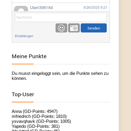
User398184
6/26/2025
9:21
Facilitator
User398184
6/26/2025
9:20
Facilitator
Einstellungen
User398184
6/26/2025
9:20
Facilitator
Meine Punkte
User398182
6/26/2025
9:15
Du musst eingeloggt sein, um die Punkte sehen zu
standardization
können.
User398182
6/26/2025
9:15
Top-User
standardization
User398182
6/26/2025
9:14
Anna (GD-Points: 4947)
standardization
mfriedrich (GD-Points: 1810)
ysvavqhavk (GD-Points: 1005)
Yapedo (GD-Points: 381)
User398182
6/26/2025
9:14