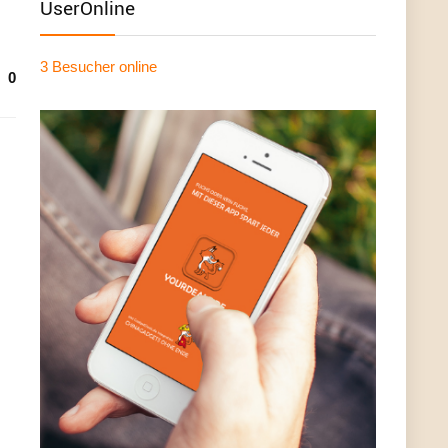
UserOnline
3 Besucher
online
0