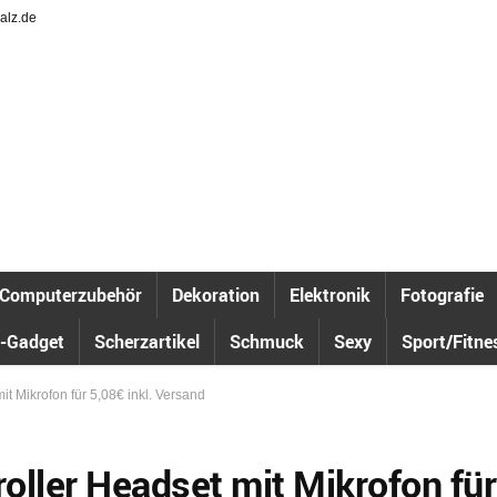
alz.de
Computerzubehör
Dekoration
Elektronik
Fotografie
-Gadget
Scherzartikel
Schmuck
Sexy
Sport/Fitne
t Mikrofon für 5,08€ inkl. Versand
oller Headset mit Mikrofon für