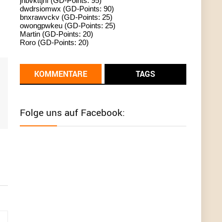
jhbvkttjnf (GD-Points: 95)
dwdrsiomwx (GD-Points: 90)
standardization
bnxrawvckv (GD-Points: 25)
owongpwkeu (GD-Points: 25)
User398182
6/26/2025
9:13
Martin (GD-Points: 20)
Roro (GD-Points: 20)
Western Australia
User398182
6/26/2025
9:12
KOMMENTARE
TAGS
Western Australia
User398182
6/26/2025
9:12
Folge uns auf Facebook:
Western Australia
User398182
6/26/2025
9:12
Western Australia
User398182
6/26/2025
9:10
optical
User398182
6/26/2025
9:10
optical