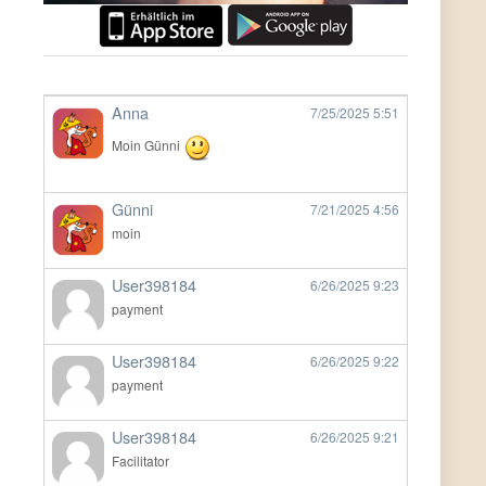
Anna
7/25/2025
5:51
Moin Günni
Günni
7/21/2025
4:56
moin
User398184
6/26/2025
9:23
payment
User398184
6/26/2025
9:22
payment
User398184
6/26/2025
9:21
Facilitator