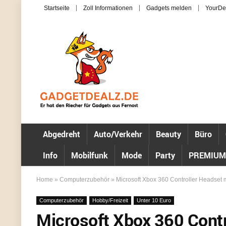
Startseite
Zoll Informationen
Gadgets melden
YourDe
Abgedreht
Auto/Verkehr
Beauty
Büro
Info
Mobilfunk
Mode
Party
PREMIUM
Home
»
Computerzubehör
»
Microsoft Xbox 360 Controller Headset mi
Computerzubehör
Hobby/Freizeit
Unter 10 Euro
Microsoft Xbox 360 Contr