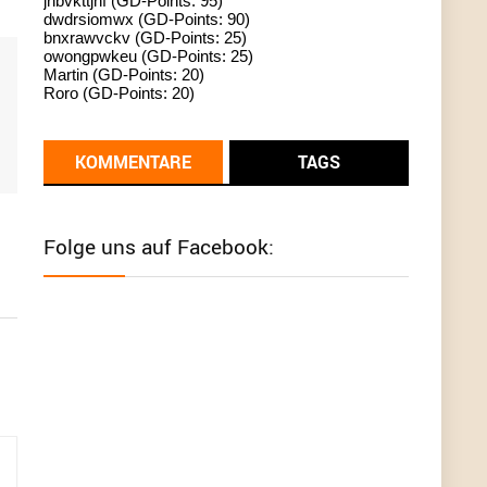
jhbvkttjnf (GD-Points: 95)
dwdrsiomwx (GD-Points: 90)
standardization
bnxrawvckv (GD-Points: 25)
owongpwkeu (GD-Points: 25)
User398182
6/26/2025
9:13
Martin (GD-Points: 20)
Roro (GD-Points: 20)
Western Australia
User398182
6/26/2025
9:12
KOMMENTARE
TAGS
Western Australia
User398182
6/26/2025
9:12
Folge uns auf Facebook:
Western Australia
User398182
6/26/2025
9:12
Western Australia
User398182
6/26/2025
9:10
optical
User398182
6/26/2025
9:10
optical