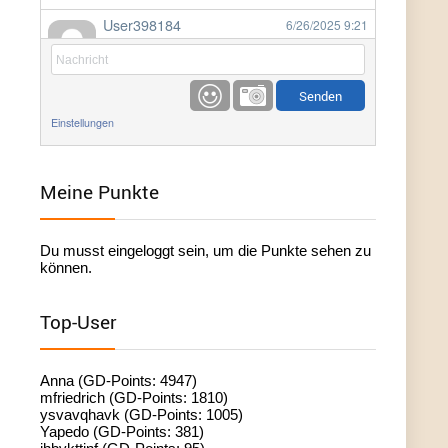
User398184
6/26/2025
9:21
Facilitator
User398184
6/26/2025
9:20
Facilitator
Einstellungen
User398184
6/26/2025
9:20
Facilitator
Meine Punkte
User398182
6/26/2025
9:15
Du musst eingeloggt sein, um die Punkte sehen zu
standardization
können.
User398182
6/26/2025
9:15
Top-User
standardization
User398182
6/26/2025
9:14
Anna (GD-Points: 4947)
standardization
mfriedrich (GD-Points: 1810)
ysvavqhavk (GD-Points: 1005)
Yapedo (GD-Points: 381)
User398182
6/26/2025
9:14