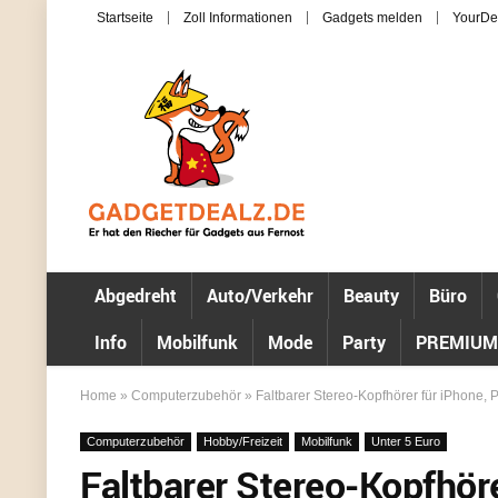
Startseite
Zoll Informationen
Gadgets melden
YourDe
Abgedreht
Auto/Verkehr
Beauty
Büro
Info
Mobilfunk
Mode
Party
PREMIUM
Home
»
Computerzubehör
»
Faltbarer Stereo-Kopfhörer für iPhone, P
Computerzubehör
Hobby/Freizeit
Mobilfunk
Unter 5 Euro
Faltbarer Stereo-Kopfhör