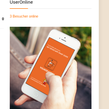
UserOnline
3 Besucher
online
0