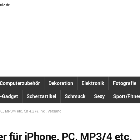
alz.de
Computerzubehör
Dekoration
Elektronik
Fotografie
-Gadget
Scherzartikel
Schmuck
Sexy
Sport/Fitne
C, MP3/4 etc. für 4,27€ inkl. Versand
er für iPhone, PC, MP3/4 etc.