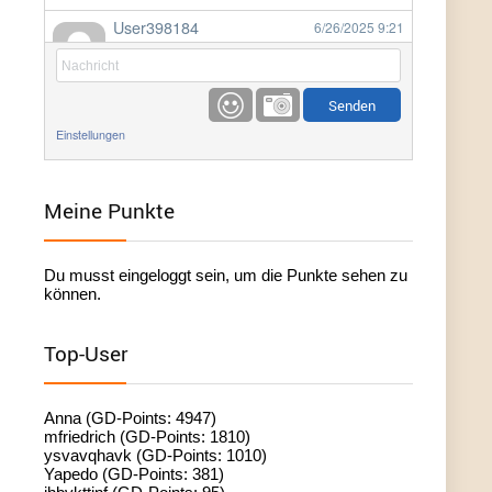
User398184
6/26/2025
9:21
Facilitator
User398184
6/26/2025
9:20
Facilitator
Einstellungen
User398184
6/26/2025
9:20
Facilitator
Meine Punkte
User398182
6/26/2025
9:15
Du musst eingeloggt sein, um die Punkte sehen zu
standardization
können.
User398182
6/26/2025
9:15
Top-User
standardization
User398182
6/26/2025
9:14
Anna (GD-Points: 4947)
standardization
mfriedrich (GD-Points: 1810)
ysvavqhavk (GD-Points: 1010)
Yapedo (GD-Points: 381)
User398182
6/26/2025
9:14