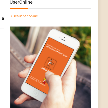
UserOnline
8 Besucher
online
0