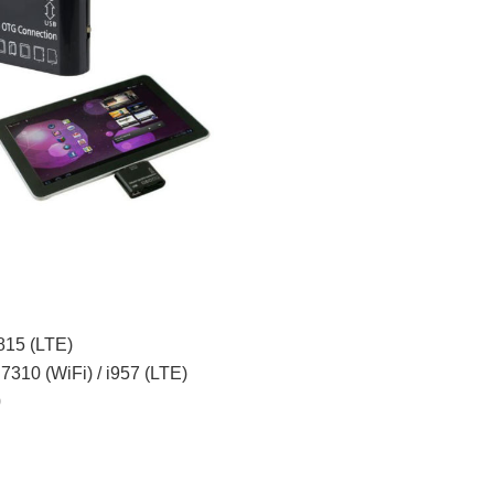
815 (LTE)
7310 (WiFi) / i957 (LTE)
0