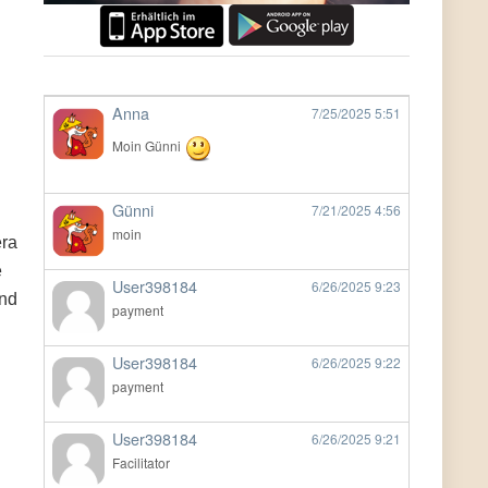
Anna
7/25/2025
5:51
Moin Günni
Günni
7/21/2025
4:56
moin
era
e
User398184
6/26/2025
9:23
und
payment
User398184
6/26/2025
9:22
payment
User398184
6/26/2025
9:21
Facilitator