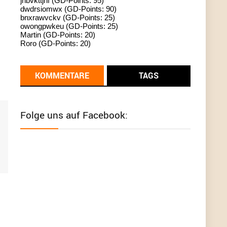
jhbvkttjnf (GD-Points: 95)
dwdrsiomwx (GD-Points: 90)
standardization
bnxrawvckv (GD-Points: 25)
owongpwkeu (GD-Points: 25)
User398182
6/26/2025
9:13
Martin (GD-Points: 20)
Roro (GD-Points: 20)
Western Australia
User398182
6/26/2025
9:12
KOMMENTARE
TAGS
Western Australia
User398182
6/26/2025
9:12
Folge uns auf Facebook:
Western Australia
User398182
6/26/2025
9:12
Western Australia
User398182
6/26/2025
9:10
optical
User398182
6/26/2025
9:10
optical