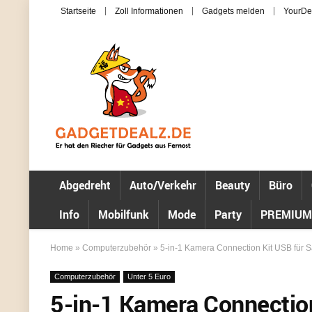
Startseite
Zoll Informationen
Gadgets melden
YourDe
Abgedreht
Auto/Verkehr
Beauty
Büro
Info
Mobilfunk
Mode
Party
PREMIUM
Home
»
Computerzubehör
»
5-in-1 Kamera Connection Kit USB für S
Computerzubehör
Unter 5 Euro
5-in-1 Kamera Connectio