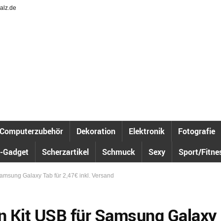
alz.de
Computerzubehör
Dekoration
Elektronik
Fotografie
-Gadget
Scherzartikel
Schmuck
Sexy
Sport/Fitne
amsung Galaxy Tab für 2,47€ inkl. Versand
n Kit USB für Samsung Galaxy