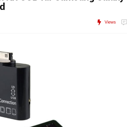
nd
Views