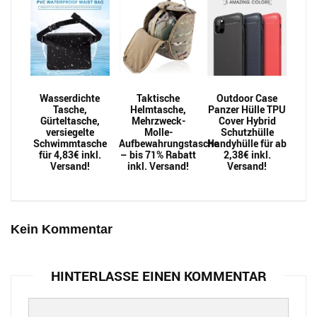
Wasserdichte
Taktische
Outdoor Case
Tasche,
Helmtasche,
Panzer Hülle TPU
Gürteltasche,
Mehrzweck-
Cover Hybrid
versiegelte
Molle-
Schutzhülle
Schwimmtasche
Aufbewahrungstasche
Handyhülle für ab
für 4,83€ inkl.
– bis 71% Rabatt
2,38€ inkl.
Versand!
inkl. Versand!
Versand!
Kein Kommentar
HINTERLASSE EINEN KOMMENTAR