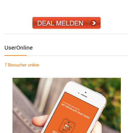
UserOnline
7 Besucher
online