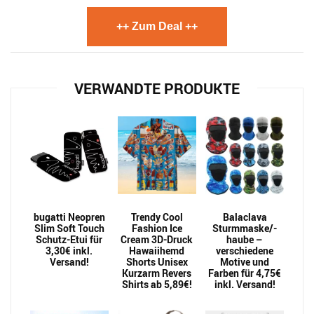
++ Zum Deal ++
VERWANDTE PRODUKTE
bugatti Neopren
Trendy Cool
Balaclava
Slim Soft Touch
Fashion Ice
Sturmmaske/-
Schutz-Etui für
Cream 3D-Druck
haube –
3,30€ inkl.
Hawaiihemd
verschiedene
Versand!
Shorts Unisex
Motive und
Kurzarm Revers
Farben für 4,75€
Shirts ab 5,89€!
inkl. Versand!