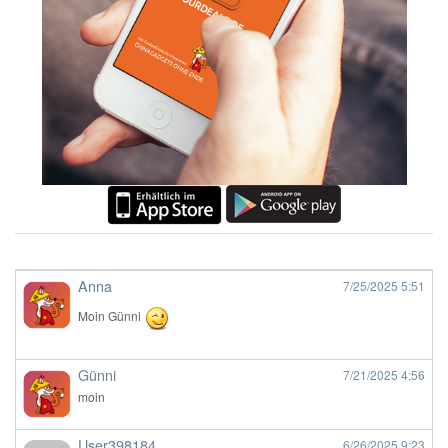
Anna
7/25/2025
5:51
Moin Günni
Günni
7/21/2025
4:56
moin
User398184
6/26/2025
9:23