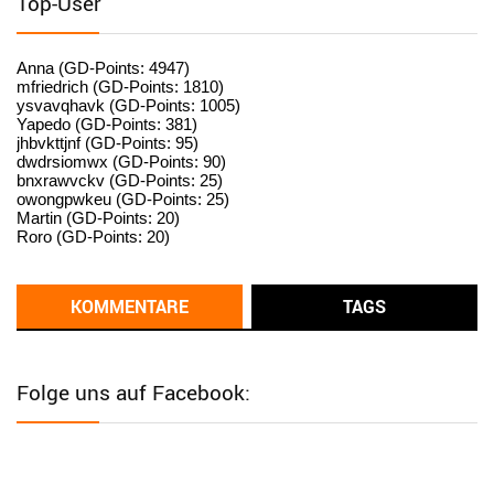
Top-User
User398182
6/26/2025
9:15
standardization
Anna (GD-Points: 4947)
mfriedrich (GD-Points: 1810)
ysvavqhavk (GD-Points: 1005)
User398182
6/26/2025
9:14
Yapedo (GD-Points: 381)
jhbvkttjnf (GD-Points: 95)
standardization
dwdrsiomwx (GD-Points: 90)
bnxrawvckv (GD-Points: 25)
User398182
6/26/2025
9:14
owongpwkeu (GD-Points: 25)
Martin (GD-Points: 20)
standardization
Roro (GD-Points: 20)
User398182
6/26/2025
9:13
Western Australia
KOMMENTARE
TAGS
User398182
6/26/2025
9:12
Western Australia
Folge uns auf Facebook:
User398182
6/26/2025
9:12
Western Australia