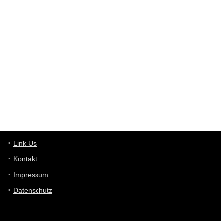
User398182
6/26/2025
9:12
Western Australia
User398182
6/26/2025
9:10
optical
User398182
6/26/2025
9:10
optical
User398182
6/26/2025
9:07
Grocery
User398182
Link Us
6/26/2025
9:07
Grocery
Kontakt
Impressum
User398182
6/26/2025
9:06
Grocery
Datenschutz
User397636
6/18/2025
11:20