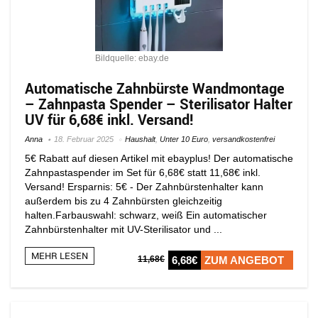
Bildquelle: ebay.de
Automatische Zahnbürste Wandmontage
– Zahnpasta Spender – Sterilisator Halter
UV für 6,68€ inkl. Versand!
Anna
18. Februar 2025
Haushalt
,
Unter 10 Euro
,
versandkostenfrei
5€ Rabatt auf diesen Artikel mit ebayplus! Der automatische
Zahnpastaspender im Set für 6,68€ statt 11,68€ inkl.
Versand! Ersparnis: 5€ - Der Zahnbürstenhalter kann
außerdem bis zu 4 Zahnbürsten gleichzeitig
halten.Farbauswahl: schwarz, weiß Ein automatischer
Zahnbürstenhalter mit UV-Sterilisator und ...
MEHR LESEN
11,68€
6,68€
ZUM ANGEBOT