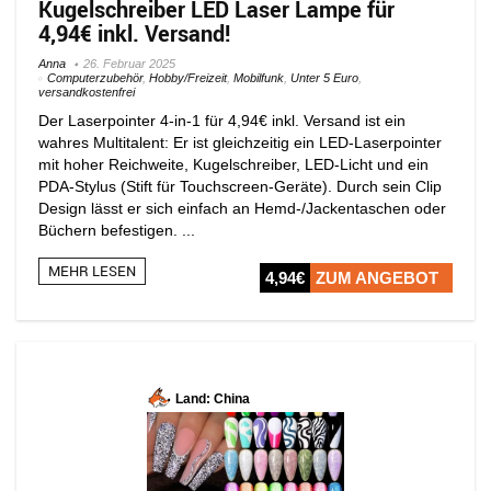
Kugelschreiber LED Laser Lampe für
4,94€ inkl. Versand!
Anna
26. Februar 2025
Computerzubehör
,
Hobby/Freizeit
,
Mobilfunk
,
Unter 5 Euro
,
versandkostenfrei
Der Laserpointer 4-in-1 für 4,94€ inkl. Versand ist ein
wahres Multitalent: Er ist gleichzeitig ein LED-Laserpointer
mit hoher Reichweite, Kugelschreiber, LED-Licht und ein
PDA-Stylus (Stift für Touchscreen-Geräte). Durch sein Clip
Design lässt er sich einfach an Hemd-/Jackentaschen oder
Büchern befestigen. ...
MEHR LESEN
4,94€
ZUM ANGEBOT
Land: China