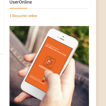
UserOnline
1 Besucher
online