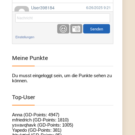
User398184
6/26/2025
9:21
Facilitator
User398184
6/26/2025
9:20
Facilitator
Einstellungen
User398184
6/26/2025
9:20
Facilitator
Meine Punkte
User398182
6/26/2025
9:15
Du musst eingeloggt sein, um die Punkte sehen zu
standardization
können.
User398182
6/26/2025
9:15
Top-User
standardization
User398182
6/26/2025
9:14
Anna (GD-Points: 4947)
standardization
mfriedrich (GD-Points: 1810)
ysvavqhavk (GD-Points: 1005)
Yapedo (GD-Points: 381)
User398182
6/26/2025
9:14