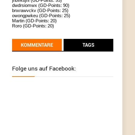
jhbvkttjnf (GD-Points: 95)
dwdrsiomwx (GD-Points: 90)
standardization
bnxrawvckv (GD-Points: 25)
owongpwkeu (GD-Points: 25)
User398182
6/26/2025
9:13
Martin (GD-Points: 20)
Roro (GD-Points: 20)
Western Australia
User398182
6/26/2025
9:12
KOMMENTARE
TAGS
Western Australia
User398182
6/26/2025
9:12
Folge uns auf Facebook:
Western Australia
User398182
6/26/2025
9:12
Western Australia
User398182
6/26/2025
9:10
optical
User398182
6/26/2025
9:10
optical