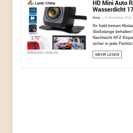
HD Mini Auto R
Land: China
Wasserdicht 170
Anna
9. November 2018
Ihr habt keinen Abst
Stoßstange behalten?
Nachtsicht KFZ Einpar
sicher in jede Parklüc
Bildquelle: ebay.de
MEHR LESEN