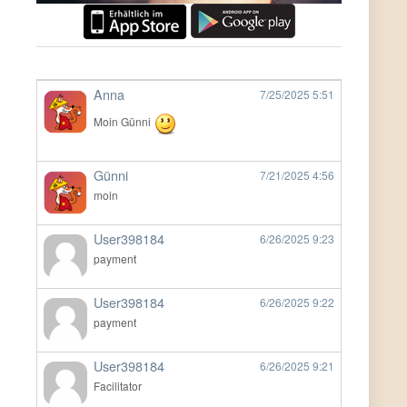
Anna
7/25/2025
5:51
Moin Günni
Günni
7/21/2025
4:56
moin
User398184
6/26/2025
9:23
payment
User398184
6/26/2025
9:22
payment
User398184
6/26/2025
9:21
Facilitator