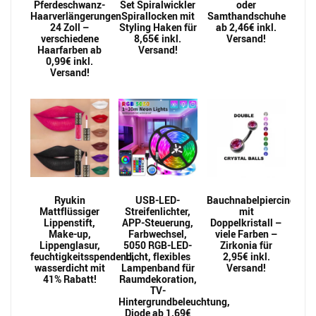
Pferdeschwanz-
Set Spiralwickler
oder
Haarverlängerungen
Spirallocken mit
Samthandschuhe
24 Zoll –
Styling Haken für
ab 2,46€ inkl.
verschiedene
8,65€ inkl.
Versand!
Haarfarben ab
Versand!
0,99€ inkl.
Versand!
Ryukin
USB-LED-
Bauchnabelpiercing
Mattflüssiger
Streifenlichter,
mit
Lippenstift,
APP-Steuerung,
Doppelkristall –
Make-up,
Farbwechsel,
viele Farben –
Lippenglasur,
5050 RGB-LED-
Zirkonia für
feuchtigkeitsspendend,
Licht, flexibles
2,95€ inkl.
wasserdicht mit
Lampenband für
Versand!
41% Rabatt!
Raumdekoration,
TV-
Hintergrundbeleuchtung,
Diode ab 1,69€