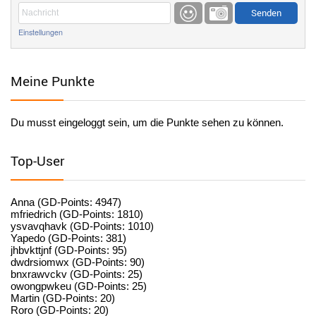
Facilitator
Einstellungen
User398184
6/26/2025
9:20
Facilitator
Meine Punkte
User398184
6/26/2025
9:20
Facilitator
Du musst eingeloggt sein, um die Punkte sehen zu können.
User398182
6/26/2025
9:15
standardization
Top-User
User398182
6/26/2025
9:15
standardization
Anna (GD-Points: 4947)
mfriedrich (GD-Points: 1810)
ysvavqhavk (GD-Points: 1010)
User398182
6/26/2025
9:14
Yapedo (GD-Points: 381)
jhbvkttjnf (GD-Points: 95)
standardization
dwdrsiomwx (GD-Points: 90)
bnxrawvckv (GD-Points: 25)
User398182
6/26/2025
9:14
owongpwkeu (GD-Points: 25)
Martin (GD-Points: 20)
standardization
Roro (GD-Points: 20)