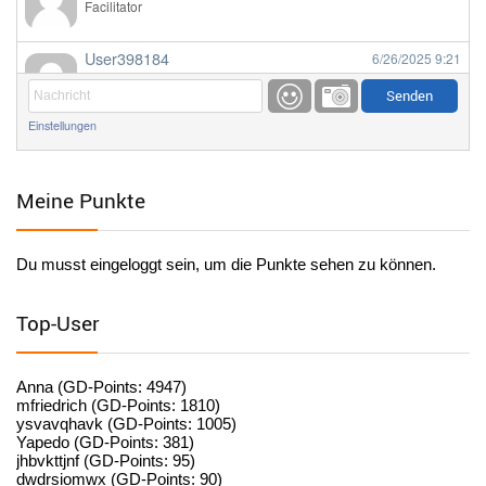
Facilitator
User398184
6/26/2025
9:21
Facilitator
Einstellungen
User398184
6/26/2025
9:20
Facilitator
Meine Punkte
User398184
6/26/2025
9:20
Facilitator
Du musst eingeloggt sein, um die Punkte sehen zu können.
User398182
6/26/2025
9:15
standardization
Top-User
User398182
6/26/2025
9:15
standardization
Anna (GD-Points: 4947)
mfriedrich (GD-Points: 1810)
ysvavqhavk (GD-Points: 1005)
User398182
6/26/2025
9:14
Yapedo (GD-Points: 381)
jhbvkttjnf (GD-Points: 95)
standardization
dwdrsiomwx (GD-Points: 90)