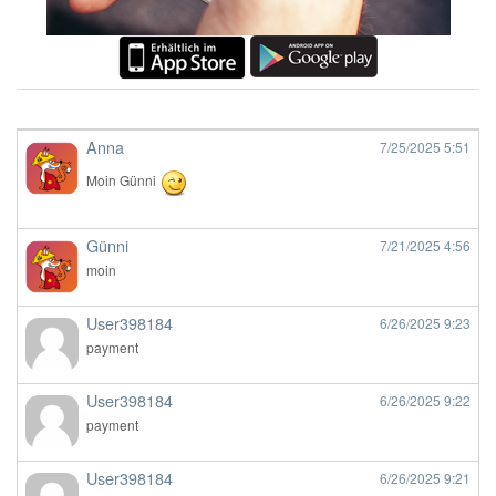
Anna
7/25/2025
5:51
Moin Günni
Günni
7/21/2025
4:56
moin
User398184
6/26/2025
9:23
payment
User398184
6/26/2025
9:22
payment
User398184
6/26/2025
9:21