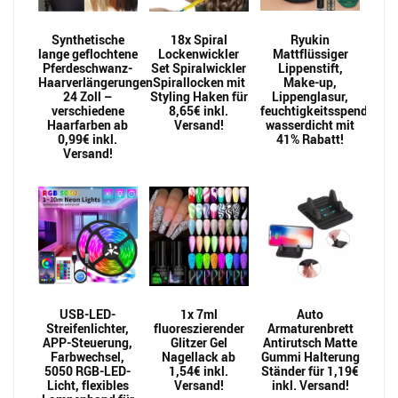
Synthetische
18x Spiral
Ryukin
lange geflochtene
Lockenwickler
Mattflüssiger
Pferdeschwanz-
Set Spiralwickler
Lippenstift,
Haarverlängerungen
Spirallocken mit
Make-up,
24 Zoll –
Styling Haken für
Lippenglasur,
verschiedene
8,65€ inkl.
feuchtigkeitsspendend,
Haarfarben ab
Versand!
wasserdicht mit
0,99€ inkl.
41% Rabatt!
Versand!
USB-LED-
1x 7ml
Auto
Streifenlichter,
fluoreszierender
Armaturenbrett
APP-Steuerung,
Glitzer Gel
Antirutsch Matte
Farbwechsel,
Nagellack ab
Gummi Halterung
5050 RGB-LED-
1,54€ inkl.
Ständer für 1,19€
Licht, flexibles
Versand!
inkl. Versand!