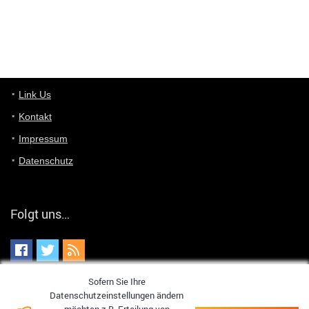
optical
User398182
6/26/2025
9:07
Grocery
User398182
Link Us
6/26/2025
9:07
Grocery
Kontakt
Impressum
User398182
6/26/2025
9:06
Grocery
Datenschutz
User397636
6/18/2025
11:20
Managed
Folgt uns…
User397636
6/18/2025
11:20
Managed
Sofern Sie Ihre
User397636
6/18/2025
11:19
Datenschutzeinstellungen ändern
Managed