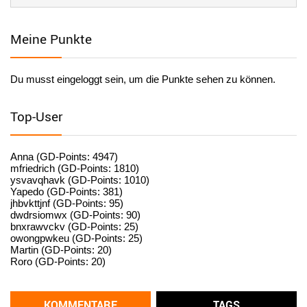
Facilitator
Meine Punkte
User398184
6/26/2025
9:20
Facilitator
Du musst eingeloggt sein, um die Punkte sehen zu können.
User398182
6/26/2025
9:15
standardization
Top-User
User398182
6/26/2025
9:15
standardization
Anna (GD-Points: 4947)
mfriedrich (GD-Points: 1810)
ysvavqhavk (GD-Points: 1010)
User398182
6/26/2025
9:14
Yapedo (GD-Points: 381)
jhbvkttjnf (GD-Points: 95)
standardization
dwdrsiomwx (GD-Points: 90)
bnxrawvckv (GD-Points: 25)
User398182
6/26/2025
9:14
owongpwkeu (GD-Points: 25)
Martin (GD-Points: 20)
standardization
Roro (GD-Points: 20)
User398182
6/26/2025
9:13
Western Australia
KOMMENTARE
TAGS