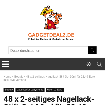
Home
»
Beauty
»
48 x 2-seitiges Nagellack-Stift-Set 10ml für 22,49 Euro
inklusive Versand
Beauty
Ladylike/for Ladys only
Über 10 Euro
48 x 2-seitiges Nagellack-