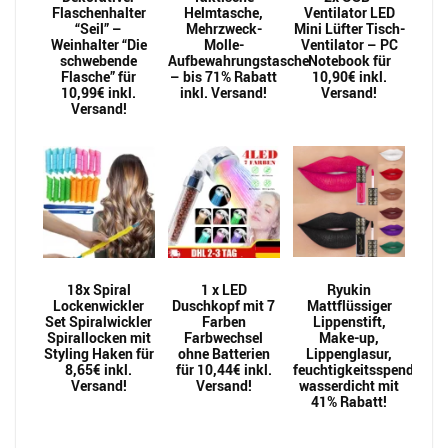
Flaschenhalter
Helmtasche,
Ventilator LED
“Seil” –
Mehrzweck-
Mini Lüfter Tisch-
Weinhalter “Die
Molle-
Ventilator – PC
schwebende
Aufbewahrungstasche
Notebook für
Flasche” für
– bis 71% Rabatt
10,90€ inkl.
10,99€ inkl.
inkl. Versand!
Versand!
Versand!
18x Spiral
1 x LED
Ryukin
Lockenwickler
Duschkopf mit 7
Mattflüssiger
Set Spiralwickler
Farben
Lippenstift,
Spirallocken mit
Farbwechsel
Make-up,
Styling Haken für
ohne Batterien
Lippenglasur,
8,65€ inkl.
für 10,44€ inkl.
feuchtigkeitsspendend,
Versand!
Versand!
wasserdicht mit
41% Rabatt!