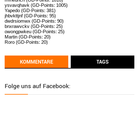
ysvavqhavk (GD-Points: 1005)
User398182
6/26/2025
9:14
Yapedo (GD-Points: 381)
jhbvkttjnf (GD-Points: 95)
standardization
dwdrsiomwx (GD-Points: 90)
bnxrawvckv (GD-Points: 25)
User398182
6/26/2025
9:14
owongpwkeu (GD-Points: 25)
Martin (GD-Points: 20)
standardization
Roro (GD-Points: 20)
User398182
6/26/2025
9:13
Western Australia
KOMMENTARE
TAGS
User398182
6/26/2025
9:12
Western Australia
Folge uns auf Facebook:
User398182
6/26/2025
9:12
Western Australia
User398182
6/26/2025
9:12
Western Australia