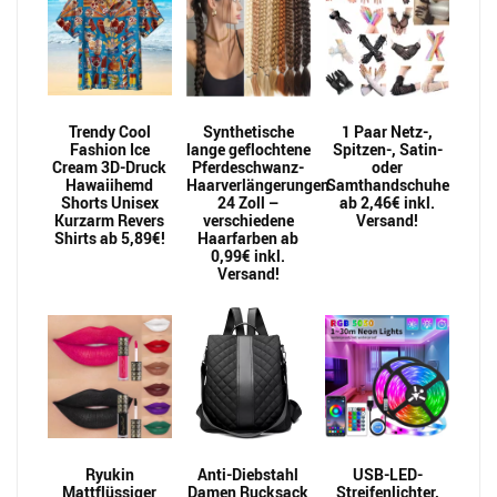
Trendy Cool
Synthetische
1 Paar Netz-,
Fashion Ice
lange geflochtene
Spitzen-, Satin-
Cream 3D-Druck
Pferdeschwanz-
oder
Hawaiihemd
Haarverlängerungen
Samthandschuhe
Shorts Unisex
24 Zoll –
ab 2,46€ inkl.
Kurzarm Revers
verschiedene
Versand!
Shirts ab 5,89€!
Haarfarben ab
0,99€ inkl.
Versand!
Ryukin
Anti-Diebstahl
USB-LED-
Mattflüssiger
Damen Rucksack
Streifenlichter,