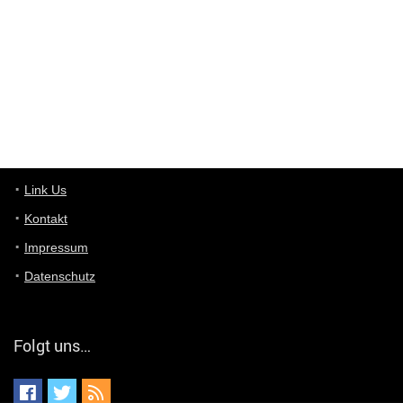
User398182
6/26/2025
9:10
optical
User398182
6/26/2025
9:10
optical
User398182
6/26/2025
9:07
Grocery
User398182
Link Us
6/26/2025
9:07
Grocery
Kontakt
Impressum
User398182
6/26/2025
9:06
Grocery
Datenschutz
User397636
6/18/2025
11:20
Managed
Folgt uns…
User397636
6/18/2025
11:20
Managed