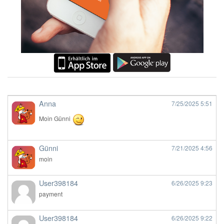
Anna
7/25/2025
5:51
Moin Günni
Günni
7/21/2025
4:56
moin
User398184
6/26/2025
9:23
payment
User398184
6/26/2025
9:22