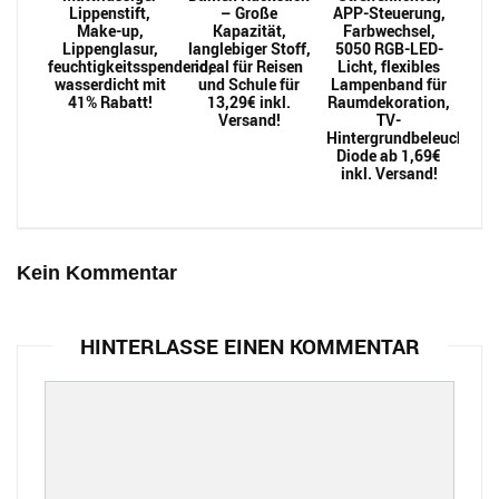
Lippenstift,
– Große
APP-Steuerung,
Make-up,
Kapazität,
Farbwechsel,
Lippenglasur,
langlebiger Stoff,
5050 RGB-LED-
feuchtigkeitsspendend,
ideal für Reisen
Licht, flexibles
wasserdicht mit
und Schule für
Lampenband für
41% Rabatt!
13,29€ inkl.
Raumdekoration,
Versand!
TV-
Hintergrundbeleuchtung
Diode ab 1,69€
inkl. Versand!
Kein Kommentar
HINTERLASSE EINEN KOMMENTAR