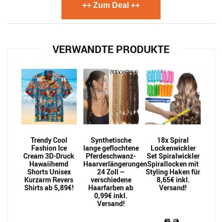
++ Zum Deal ++
VERWANDTE PRODUKTE
Trendy Cool
Synthetische
18x Spiral
Fashion Ice
lange geflochtene
Lockenwickler
Cream 3D-Druck
Pferdeschwanz-
Set Spiralwickler
Hawaiihemd
Haarverlängerungen
Spirallocken mit
Shorts Unisex
24 Zoll –
Styling Haken für
Kurzarm Revers
verschiedene
8,65€ inkl.
Shirts ab 5,89€!
Haarfarben ab
Versand!
0,99€ inkl.
Versand!