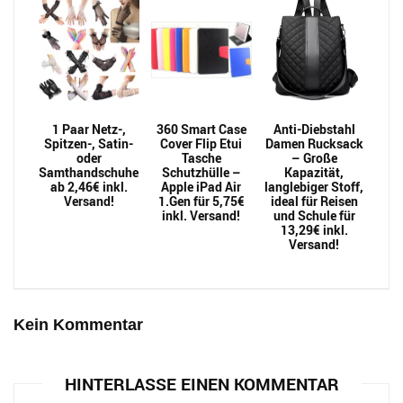
1 Paar Netz-,
360 Smart Case
Anti-Diebstahl
Spitzen-, Satin-
Cover Flip Etui
Damen Rucksack
oder
Tasche
– Große
Samthandschuhe
Schutzhülle –
Kapazität,
ab 2,46€ inkl.
Apple iPad Air
langlebiger Stoff,
Versand!
1.Gen für 5,75€
ideal für Reisen
inkl. Versand!
und Schule für
13,29€ inkl.
Versand!
Kein Kommentar
HINTERLASSE EINEN KOMMENTAR