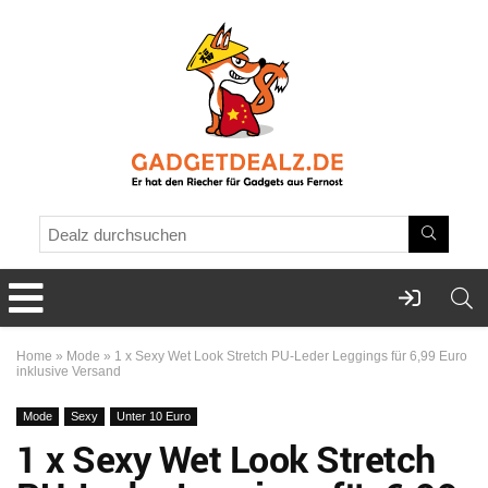
Home
»
Mode
»
1 x Sexy Wet Look Stretch PU-Leder Leggings für 6,99 Euro
inklusive Versand
Mode
Sexy
Unter 10 Euro
1 x Sexy Wet Look Stretch