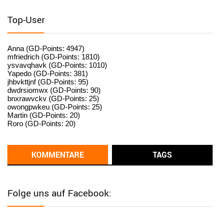
User398182
6/26/2025
9:15
standardization
Top-User
User398182
6/26/2025
9:15
standardization
Anna (GD-Points: 4947)
mfriedrich (GD-Points: 1810)
ysvavqhavk (GD-Points: 1010)
User398182
6/26/2025
9:14
Yapedo (GD-Points: 381)
jhbvkttjnf (GD-Points: 95)
standardization
dwdrsiomwx (GD-Points: 90)
bnxrawvckv (GD-Points: 25)
User398182
6/26/2025
9:14
owongpwkeu (GD-Points: 25)
Martin (GD-Points: 20)
standardization
Roro (GD-Points: 20)
User398182
6/26/2025
9:13
Western Australia
KOMMENTARE
TAGS
User398182
6/26/2025
9:12
Western Australia
Folge uns auf Facebook:
User398182
6/26/2025
9:12
Western Australia