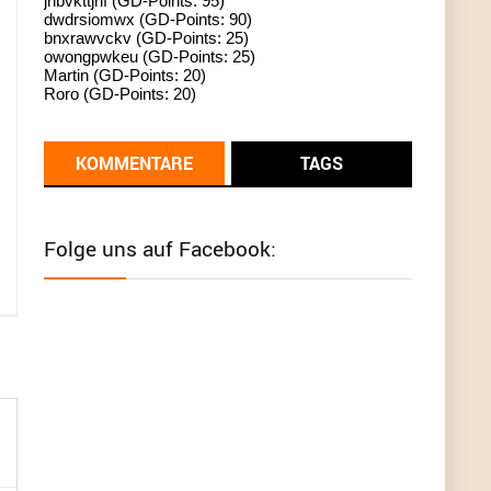
jhbvkttjnf (GD-Points: 95)
dwdrsiomwx (GD-Points: 90)
standardization
bnxrawvckv (GD-Points: 25)
owongpwkeu (GD-Points: 25)
User398182
6/26/2025
9:13
Martin (GD-Points: 20)
Roro (GD-Points: 20)
Western Australia
User398182
6/26/2025
9:12
KOMMENTARE
TAGS
Western Australia
User398182
6/26/2025
9:12
Folge uns auf Facebook:
Western Australia
User398182
6/26/2025
9:12
Western Australia
User398182
6/26/2025
9:10
optical
User398182
6/26/2025
9:10
optical