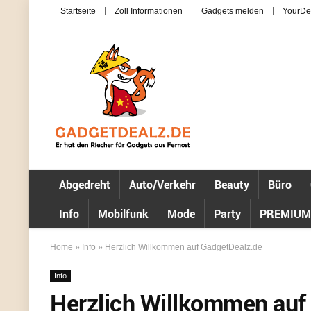
Startseite
Zoll Informationen
Gadgets melden
YourDe
Abgedreht
Auto/Verkehr
Beauty
Büro
Info
Mobilfunk
Mode
Party
PREMIUM
Home
»
Info
»
Herzlich Willkommen auf GadgetDealz.de
Info
Herzlich Willkommen auf