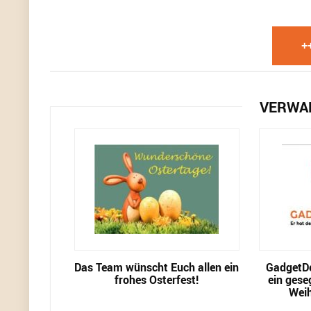
+
VERWA
Das Team wünscht Euch allen ein
GadgetDe
frohes Osterfest!
ein gese
Weih