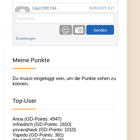
User398184
6/26/2025
9:21
Facilitator
User398184
6/26/2025
9:20
Facilitator
Einstellungen
User398184
6/26/2025
9:20
Facilitator
Meine Punkte
User398182
6/26/2025
9:15
Du musst eingeloggt sein, um die Punkte sehen zu
standardization
können.
User398182
6/26/2025
9:15
Top-User
standardization
User398182
6/26/2025
9:14
Anna (GD-Points: 4947)
standardization
mfriedrich (GD-Points: 1810)
ysvavqhavk (GD-Points: 1010)
Yapedo (GD-Points: 381)
User398182
6/26/2025
9:14