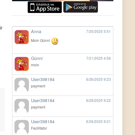
ir
Anna
7/25/2025
5:51
Moin Günni
Günni
7/21/2025
4:56
moin
User398184
6/26/2025
9:23
payment
User398184
6/26/2025
9:22
payment
User398184
6/26/2025
9:21
Facilitator