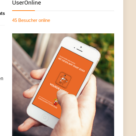
UserOnline
ts
45 Besucher
online
en