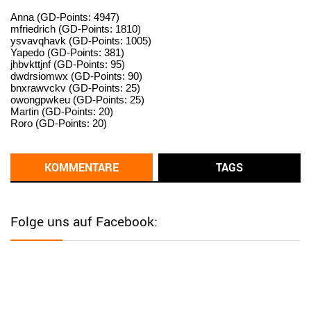
User398182
6/26/2025
9:15
standardization
Anna (GD-Points: 4947)
mfriedrich (GD-Points: 1810)
ysvavqhavk (GD-Points: 1005)
User398182
6/26/2025
9:14
Yapedo (GD-Points: 381)
jhbvkttjnf (GD-Points: 95)
standardization
dwdrsiomwx (GD-Points: 90)
bnxrawvckv (GD-Points: 25)
User398182
6/26/2025
9:14
owongpwkeu (GD-Points: 25)
Martin (GD-Points: 20)
standardization
Roro (GD-Points: 20)
User398182
6/26/2025
9:13
Western Australia
KOMMENTARE
TAGS
User398182
6/26/2025
9:12
Western Australia
Folge uns auf Facebook:
User398182
6/26/2025
9:12
Western Australia
User398182
6/26/2025
9:12
Western Australia