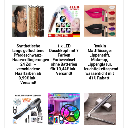
Synthetische
1 x LED
Ryukin
lange geflochtene
Duschkopf mit 7
Mattflüssiger
Pferdeschwanz-
Farben
Lippenstift,
Haarverlängerungen
Farbwechsel
Make-up,
24 Zoll –
ohne Batterien
Lippenglasur,
verschiedene
für 10,44€ inkl.
feuchtigkeitsspendend,
Haarfarben ab
Versand!
wasserdicht mit
0,99€ inkl.
41% Rabatt!
Versand!