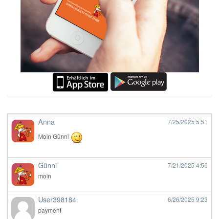
Anna
7/25/2025
5:51
Moin Günni
Günni
7/21/2025
4:56
moin
User398184
6/26/2025
9:23
payment