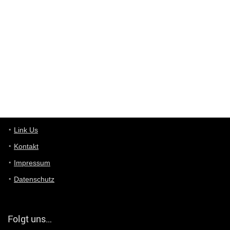
User398182
6/26/2025
9:10
optical
User398182
6/26/2025
9:10
optical
User398182
6/26/2025
9:07
Grocery
User398182
Link Us
6/26/2025
9:07
Grocery
Kontakt
Impressum
User398182
6/26/2025
9:06
Grocery
Datenschutz
User397636
6/18/2025
11:20
Managed
Folgt uns…