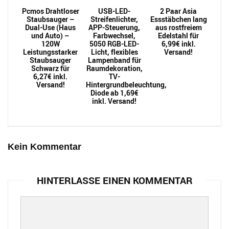
Pcmos Drahtloser
USB-LED-
2 Paar Asia
Staubsauger –
Streifenlichter,
Essstäbchen lang
Dual-Use (Haus
APP-Steuerung,
aus rostfreiem
und Auto) –
Farbwechsel,
Edelstahl für
120W
5050 RGB-LED-
6,99€ inkl.
Leistungsstarker
Licht, flexibles
Versand!
Staubsauger
Lampenband für
Schwarz für
Raumdekoration,
6,27€ inkl.
TV-
Versand!
Hintergrundbeleuchtung,
Diode ab 1,69€
inkl. Versand!
Kein Kommentar
HINTERLASSE EINEN KOMMENTAR