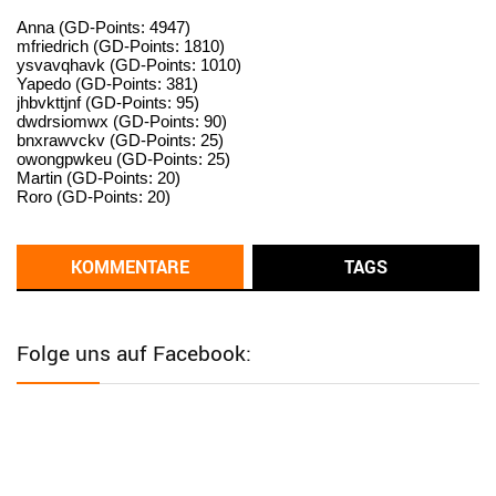
User398182
6/26/2025
9:15
standardization
Anna (GD-Points: 4947)
mfriedrich (GD-Points: 1810)
ysvavqhavk (GD-Points: 1010)
User398182
6/26/2025
9:14
Yapedo (GD-Points: 381)
jhbvkttjnf (GD-Points: 95)
standardization
dwdrsiomwx (GD-Points: 90)
bnxrawvckv (GD-Points: 25)
User398182
6/26/2025
9:14
owongpwkeu (GD-Points: 25)
Martin (GD-Points: 20)
standardization
Roro (GD-Points: 20)
User398182
6/26/2025
9:13
Western Australia
KOMMENTARE
TAGS
User398182
6/26/2025
9:12
Western Australia
Folge uns auf Facebook:
User398182
6/26/2025
9:12
Western Australia
User398182
6/26/2025
9:12
Western Australia