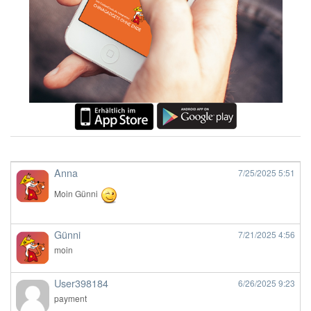
Anna
7/25/2025
5:51
Moin Günni
Günni
7/21/2025
4:56
moin
User398184
6/26/2025
9:23
payment