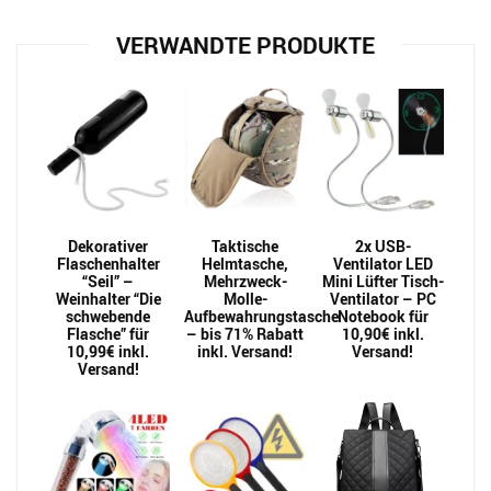
VERWANDTE PRODUKTE
Dekorativer
Taktische
2x USB-
Flaschenhalter
Helmtasche,
Ventilator LED
“Seil” –
Mehrzweck-
Mini Lüfter Tisch-
Weinhalter “Die
Molle-
Ventilator – PC
schwebende
Aufbewahrungstasche
Notebook für
Flasche” für
– bis 71% Rabatt
10,90€ inkl.
10,99€ inkl.
inkl. Versand!
Versand!
Versand!