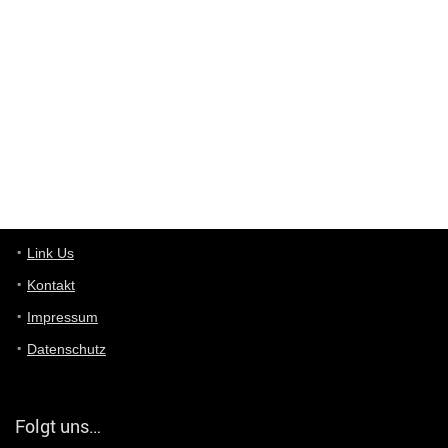
User398182
6/26/2025
9:10
optical
User398182
6/26/2025
9:10
optical
User398182
6/26/2025
9:07
Grocery
User398182
Link Us
6/26/2025
9:07
Grocery
Kontakt
Impressum
User398182
6/26/2025
9:06
Grocery
Datenschutz
User397636
6/18/2025
11:20
Managed
Folgt uns…