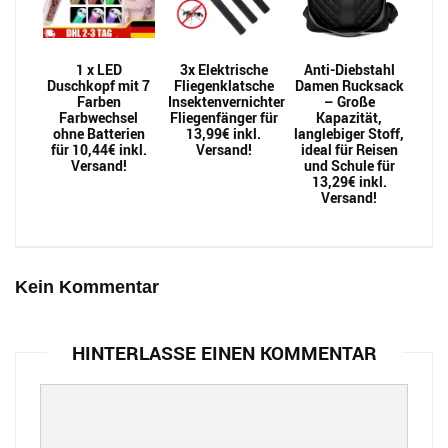
1 x LED
3x Elektrische
Anti-Diebstahl
Duschkopf mit 7
Fliegenklatsche
Damen Rucksack
Farben
Insektenvernichter
– Große
Farbwechsel
Fliegenfänger für
Kapazität,
ohne Batterien
13,99€ inkl.
langlebiger Stoff,
für 10,44€ inkl.
Versand!
ideal für Reisen
Versand!
und Schule für
13,29€ inkl.
Versand!
Kein Kommentar
HINTERLASSE EINEN KOMMENTAR