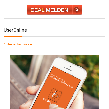
UserOnline
4 Besucher
online