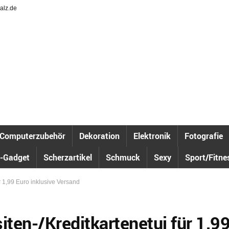
alz.de
Computerzubehör
Dekoration
Elektronik
Fotografie
-Gadget
Scherzartikel
Schmuck
Sexy
Sport/Fitne
ür 1,99 Euro inklusive Versand
iten-/Kreditkartenetui für 1,9