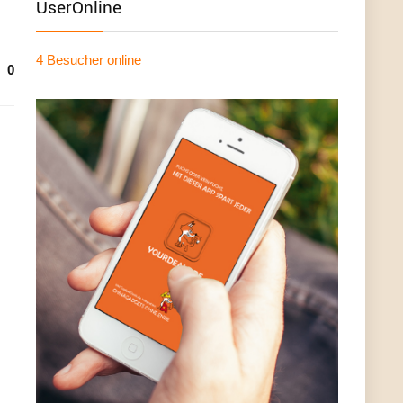
UserOnline
4 Besucher
online
0