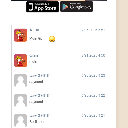
Anna
7/25/2025
5:51
Moin Günni
Günni
7/21/2025
4:56
moin
User398184
6/26/2025
9:23
payment
User398184
6/26/2025
9:22
payment
User398184
6/26/2025
9:21
Facilitator