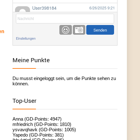
User398184
6/26/2025
9:21
Facilitator
User398184
6/26/2025
9:20
en
Facilitator
Einstellungen
User398184
6/26/2025
9:20
Facilitator
Meine Punkte
User398182
6/26/2025
9:15
Du musst eingeloggt sein, um die Punkte sehen zu
standardization
können.
User398182
6/26/2025
9:15
Top-User
standardization
User398182
6/26/2025
9:14
Anna (GD-Points: 4947)
standardization
mfriedrich (GD-Points: 1810)
ysvavqhavk (GD-Points: 1005)
Yapedo (GD-Points: 381)
User398182
6/26/2025
9:14