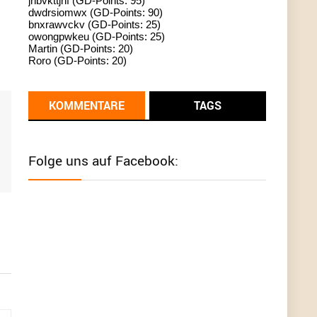
jhbvkttjnf (GD-Points: 95)
dwdrsiomwx (GD-Points: 90)
standardization
bnxrawvckv (GD-Points: 25)
owongpwkeu (GD-Points: 25)
User398182
6/26/2025
9:13
Martin (GD-Points: 20)
Roro (GD-Points: 20)
Western Australia
User398182
6/26/2025
9:12
KOMMENTARE
TAGS
Western Australia
User398182
6/26/2025
9:12
Folge uns auf Facebook:
Western Australia
User398182
6/26/2025
9:12
Western Australia
User398182
6/26/2025
9:10
optical
User398182
6/26/2025
9:10
optical