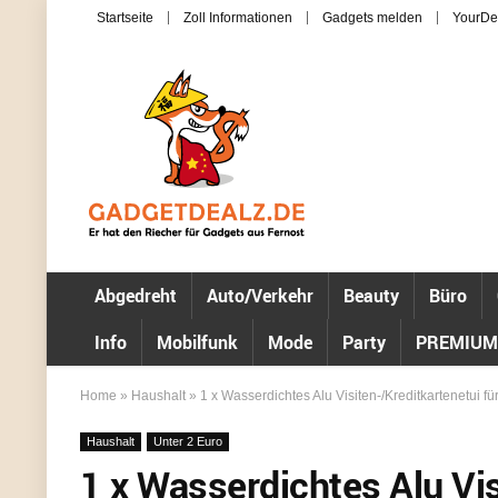
Startseite
Zoll Informationen
Gadgets melden
YourDe
Abgedreht
Auto/Verkehr
Beauty
Büro
Info
Mobilfunk
Mode
Party
PREMIUM
Home
»
Haushalt
»
1 x Wasserdichtes Alu Visiten-/Kreditkartenetui f
Haushalt
Unter 2 Euro
1 x Wasserdichtes Alu Vis