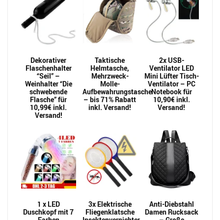
Dekorativer
Taktische
2x USB-
Flaschenhalter
Helmtasche,
Ventilator LED
“Seil” –
Mehrzweck-
Mini Lüfter Tisch-
Weinhalter “Die
Molle-
Ventilator – PC
schwebende
Aufbewahrungstasche
Notebook für
Flasche” für
– bis 71% Rabatt
10,90€ inkl.
10,99€ inkl.
inkl. Versand!
Versand!
Versand!
1 x LED
3x Elektrische
Anti-Diebstahl
Duschkopf mit 7
Fliegenklatsche
Damen Rucksack
Farben
Insektenvernichter
– Große