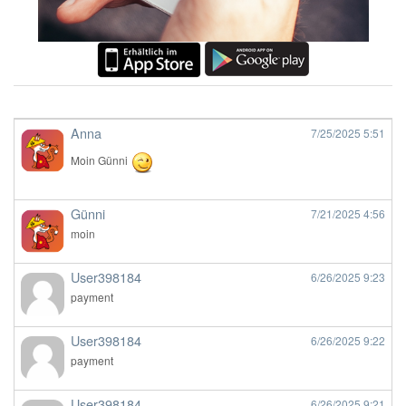
Anna
7/25/2025
5:51
Moin Günni
Günni
7/21/2025
4:56
moin
User398184
6/26/2025
9:23
payment
User398184
6/26/2025
9:22
payment
User398184
6/26/2025
9:21