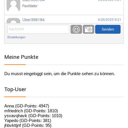
Facilitator
User398184
6/26/2025
9:21
Facilitator
Einstellungen
User398184
6/26/2025
9:20
Facilitator
Meine Punkte
User398184
6/26/2025
9:20
Facilitator
Du musst eingeloggt sein, um die Punkte sehen zu können.
User398182
6/26/2025
9:15
standardization
Top-User
User398182
6/26/2025
9:15
standardization
Anna (GD-Points: 4947)
mfriedrich (GD-Points: 1810)
ysvavqhavk (GD-Points: 1010)
User398182
6/26/2025
9:14
Yapedo (GD-Points: 381)
jhbvkttjnf (GD-Points: 95)
standardization