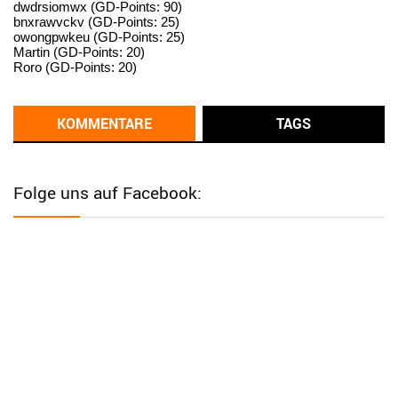
dwdrsiomwx (GD-Points: 90)
bnxrawvckv (GD-Points: 25)
User398182
6/26/2025
9:14
owongpwkeu (GD-Points: 25)
Martin (GD-Points: 20)
standardization
Roro (GD-Points: 20)
User398182
6/26/2025
9:13
Western Australia
KOMMENTARE
TAGS
User398182
6/26/2025
9:12
Western Australia
Folge uns auf Facebook:
User398182
6/26/2025
9:12
Western Australia
User398182
6/26/2025
9:12
Western Australia
User398182
6/26/2025
9:10
optical