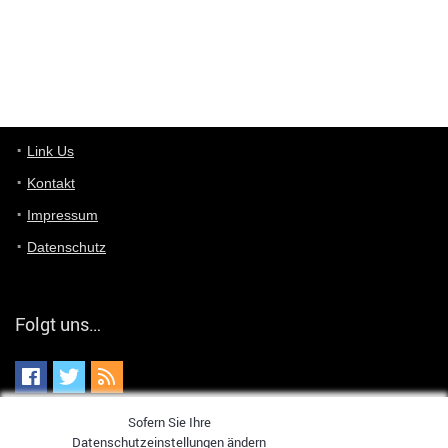
User398182
6/26/2025
9:10
optical
User398182
6/26/2025
9:07
Grocery
User398182
Link Us
6/26/2025
9:07
Grocery
Kontakt
Impressum
User398182
6/26/2025
9:06
Grocery
Datenschutz
User397636
6/18/2025
11:20
Managed
Folgt uns…
User397636
6/18/2025
11:20
Managed
Sofern Sie Ihre
User397636
6/18/2025
11:19
Datenschutzeinstellungen ändern