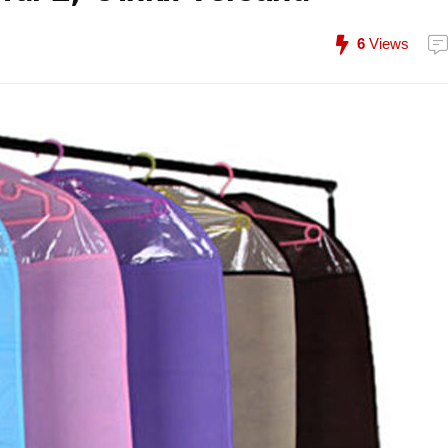
6
Views