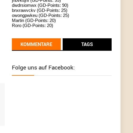
jhbvkttjnf (GD-Points: 95)
dwdrsiomwx (GD-Points: 90)
standardization
bnxrawvckv (GD-Points: 25)
owongpwkeu (GD-Points: 25)
User398182
6/26/2025
9:13
Martin (GD-Points: 20)
Roro (GD-Points: 20)
Western Australia
User398182
6/26/2025
9:12
KOMMENTARE
TAGS
Western Australia
User398182
6/26/2025
9:12
Folge uns auf Facebook:
Western Australia
User398182
6/26/2025
9:12
Western Australia
User398182
6/26/2025
9:10
optical
User398182
6/26/2025
9:10
optical