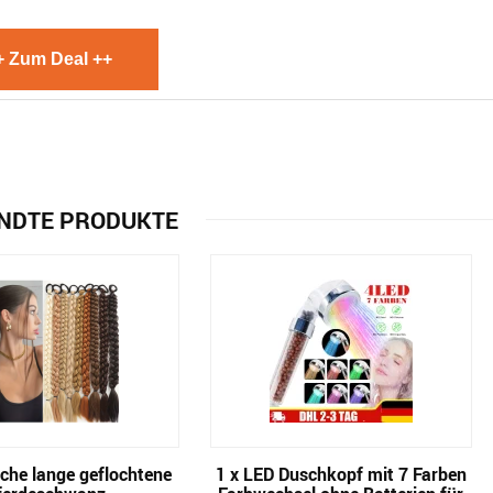
+ Zum Deal ++
NDTE PRODUKTE
che lange geflochtene
1 x LED Duschkopf mit 7 Farben