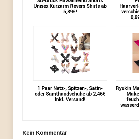
3D-Druck Hawaiihemd Shorts
P
Unisex Kurzarm Revers Shirts ab
Haarverl
5,89€!
verschi
0,9
1 Paar Netz-, Spitzen-, Satin-
Ryukin Mat
oder Samthandschuhe ab 2,46€
Make-
inkl. Versand!
feuch
wasserd
Kein Kommentar