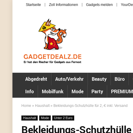
Startseite
Zoll Informationen
Gadgets melden
YourDe
Abgedreht
Auto/Verkehr
Beauty
Büro
Info
Mobilfunk
Mode
Party
PREMIUM
Home
»
Haushalt
»
Bekleidungs-Schutzhülle für 2,-€ inkl. Versand
Haushalt
Mode
Unter 2 Euro
Bekleidungs-Schutzhülle f