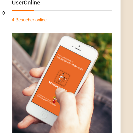
UserOnline
0
4 Besucher
online