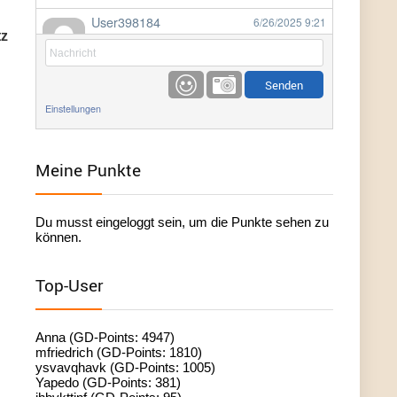
User398184
6/26/2025
9:21
z
Facilitator
User398184
6/26/2025
9:20
Facilitator
Einstellungen
User398184
6/26/2025
9:20
Facilitator
Meine Punkte
User398182
6/26/2025
9:15
Du musst eingeloggt sein, um die Punkte sehen zu
standardization
können.
User398182
6/26/2025
9:15
Top-User
standardization
User398182
6/26/2025
9:14
Anna (GD-Points: 4947)
standardization
mfriedrich (GD-Points: 1810)
ysvavqhavk (GD-Points: 1005)
Yapedo (GD-Points: 381)
User398182
6/26/2025
9:14