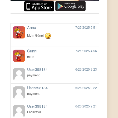
Anna
7/25/2025
5:51
Moin Günni
Günni
7/21/2025
4:56
moin
User398184
6/26/2025
9:23
payment
User398184
6/26/2025
9:22
payment
User398184
6/26/2025
9:21
Facilitator