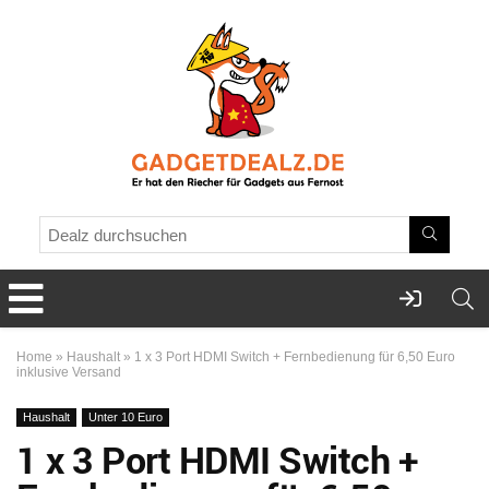
Home
»
Haushalt
»
1 x 3 Port HDMI Switch + Fernbedienung für 6,50 Euro
inklusive Versand
Haushalt
Unter 10 Euro
1 x 3 Port HDMI Switch +