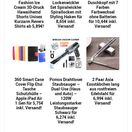
Fashion Ice
Lockenwickler
Duschkopf mit 7
Cream 3D-Druck
Set Spiralwickler
Farben
Hawaiihemd
Spirallocken mit
Farbwechsel
Shorts Unisex
Styling Haken für
ohne Batterien
Kurzarm Revers
8,65€ inkl.
für 10,44€ inkl.
Shirts ab 5,89€!
Versand!
Versand!
360 Smart Case
Pcmos Drahtloser
2 Paar Asia
Cover Flip Etui
Staubsauger –
Essstäbchen lang
Tasche
Dual-Use (Haus
aus rostfreiem
Schutzhülle –
und Auto) –
Edelstahl für
Apple iPad Air
120W
6,99€ inkl.
1.Gen für 5,75€
Leistungsstarker
Versand!
inkl. Versand!
Staubsauger
Schwarz für
6,27€ inkl.
Versand!