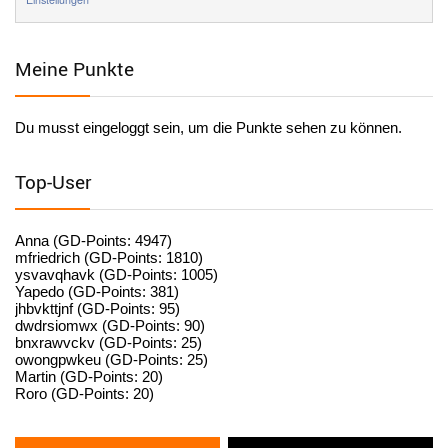
User398184
6/26/2025
9:20
Facilitator
Meine Punkte
User398184
6/26/2025
9:20
Facilitator
Du musst eingeloggt sein, um die Punkte sehen zu können.
User398182
6/26/2025
9:15
standardization
Top-User
User398182
6/26/2025
9:15
standardization
Anna (GD-Points: 4947)
mfriedrich (GD-Points: 1810)
ysvavqhavk (GD-Points: 1005)
User398182
6/26/2025
9:14
Yapedo (GD-Points: 381)
jhbvkttjnf (GD-Points: 95)
standardization
dwdrsiomwx (GD-Points: 90)
bnxrawvckv (GD-Points: 25)
User398182
6/26/2025
9:14
owongpwkeu (GD-Points: 25)
Martin (GD-Points: 20)
standardization
Roro (GD-Points: 20)
User398182
6/26/2025
9:13