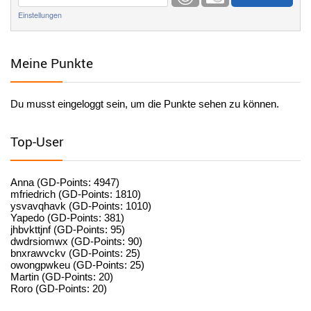
Einstellungen
User398184
6/26/2025
9:20
Facilitator
Meine Punkte
User398184
6/26/2025
9:20
Facilitator
Du musst eingeloggt sein, um die Punkte sehen zu können.
User398182
6/26/2025
9:15
standardization
Top-User
User398182
6/26/2025
9:15
standardization
Anna (GD-Points: 4947)
mfriedrich (GD-Points: 1810)
ysvavqhavk (GD-Points: 1010)
User398182
6/26/2025
9:14
Yapedo (GD-Points: 381)
jhbvkttjnf (GD-Points: 95)
standardization
dwdrsiomwx (GD-Points: 90)
bnxrawvckv (GD-Points: 25)
User398182
6/26/2025
9:14
owongpwkeu (GD-Points: 25)
Martin (GD-Points: 20)
standardization
Roro (GD-Points: 20)