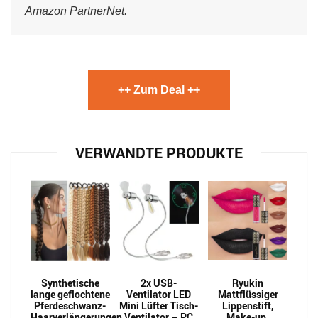
Amazon PartnerNet.
++ Zum Deal ++
VERWANDTE PRODUKTE
Synthetische
2x USB-
Ryukin
lange geflochtene
Ventilator LED
Mattflüssiger
Pferdeschwanz-
Mini Lüfter Tisch-
Lippenstift,
Haarverlängerungen
Ventilator – PC
Make-up,