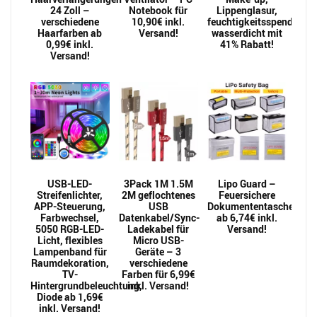
24 Zoll –
Notebook für
Lippenglasur,
verschiedene
10,90€ inkl.
feuchtigkeitsspendend,
Haarfarben ab
Versand!
wasserdicht mit
0,99€ inkl.
41% Rabatt!
Versand!
USB-LED-
3Pack 1M 1.5M
Lipo Guard –
Streifenlichter,
2M geflochtenes
Feuersichere
APP-Steuerung,
USB
Dokumententaschen
Farbwechsel,
Datenkabel/Sync-
ab 6,74€ inkl.
5050 RGB-LED-
Ladekabel für
Versand!
Licht, flexibles
Micro USB-
Lampenband für
Geräte – 3
Raumdekoration,
verschiedene
TV-
Farben für 6,99€
Hintergrundbeleuchtung,
inkl. Versand!
Diode ab 1,69€
inkl. Versand!