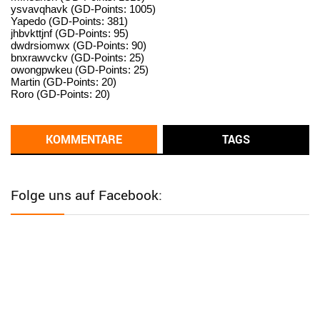
ysvavqhavk (GD-Points: 1005)
User398182
6/26/2025
9:14
Yapedo (GD-Points: 381)
jhbvkttjnf (GD-Points: 95)
standardization
dwdrsiomwx (GD-Points: 90)
bnxrawvckv (GD-Points: 25)
User398182
6/26/2025
9:14
owongpwkeu (GD-Points: 25)
Martin (GD-Points: 20)
standardization
Roro (GD-Points: 20)
User398182
6/26/2025
9:13
Western Australia
KOMMENTARE
TAGS
User398182
6/26/2025
9:12
Western Australia
Folge uns auf Facebook:
User398182
6/26/2025
9:12
Western Australia
User398182
6/26/2025
9:12
Western Australia
User398182
6/26/2025
9:10