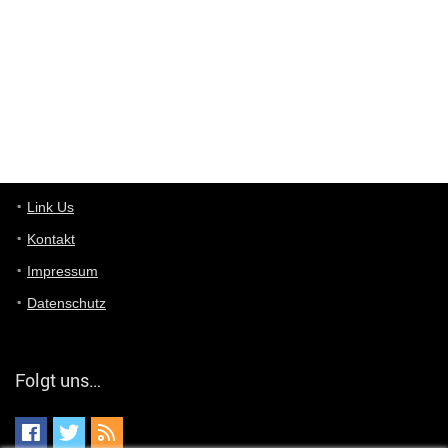
optical
User398182
6/26/2025
9:10
optical
User398182
6/26/2025
9:07
Grocery
User398182
Link Us
6/26/2025
9:07
Grocery
Kontakt
Impressum
User398182
6/26/2025
9:06
Grocery
Datenschutz
User397636
6/18/2025
11:20
Managed
Folgt uns…
User397636
6/18/2025
11:20
Managed