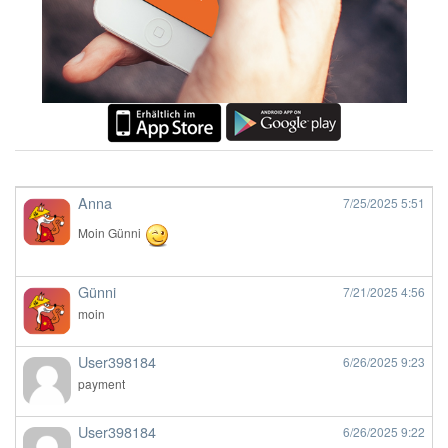
Anna
7/25/2025
5:51
Moin Günni
Günni
7/21/2025
4:56
moin
User398184
6/26/2025
9:23
payment
User398184
6/26/2025
9:22