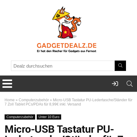
Home
»
Computerzubehör
»
Micro-USB Tastatur PU-Ledertasche/Ständer für
7 Zoll Tablet PCs/PDAs für 8,99€ inkl. Versand
Computerzubehör
Unter 10 Euro
Micro-USB Tastatur PU-