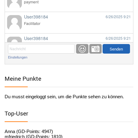
payment
User398184
6/26/2025
9:21
Facilitator
User398184
6/26/2025
9:21
Facilitator
Einstellungen
User398184
6/26/2025
9:20
Facilitator
Meine Punkte
User398184
6/26/2025
9:20
Facilitator
Du musst eingeloggt sein, um die Punkte sehen zu können.
User398182
6/26/2025
9:15
standardization
Top-User
User398182
6/26/2025
9:15
standardization
Anna (GD-Points: 4947)
mfriedrich (GD-Points: 1810)