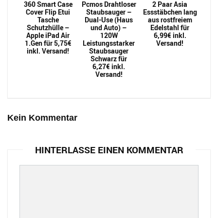
360 Smart Case
Pcmos Drahtloser
2 Paar Asia
Cover Flip Etui
Staubsauger –
Essstäbchen lang
Tasche
Dual-Use (Haus
aus rostfreiem
Schutzhülle –
und Auto) –
Edelstahl für
Apple iPad Air
120W
6,99€ inkl.
1.Gen für 5,75€
Leistungsstarker
Versand!
inkl. Versand!
Staubsauger
Schwarz für
6,27€ inkl.
Versand!
Kein Kommentar
HINTERLASSE EINEN KOMMENTAR