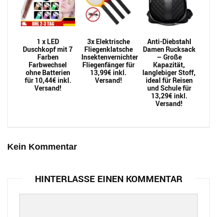
1 x LED
3x Elektrische
Anti-Diebstahl
Duschkopf mit 7
Fliegenklatsche
Damen Rucksack
Farben
Insektenvernichter
– Große
Farbwechsel
Fliegenfänger für
Kapazität,
ohne Batterien
13,99€ inkl.
langlebiger Stoff,
für 10,44€ inkl.
Versand!
ideal für Reisen
Versand!
und Schule für
13,29€ inkl.
Versand!
Kein Kommentar
HINTERLASSE EINEN KOMMENTAR