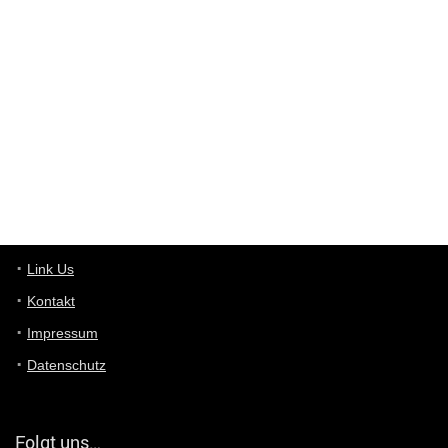
Western Australia
User398182
6/26/2025
9:10
optical
User398182
6/26/2025
9:10
optical
User398182
6/26/2025
9:07
Grocery
User398182
Link Us
6/26/2025
9:07
Grocery
Kontakt
Impressum
User398182
6/26/2025
9:06
Grocery
Datenschutz
User397636
6/18/2025
11:20
Managed
Folgt uns…