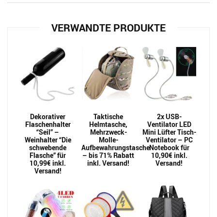
VERWANDTE PRODUKTE
Dekorativer
Taktische
2x USB-
Flaschenhalter
Helmtasche,
Ventilator LED
“Seil” –
Mehrzweck-
Mini Lüfter Tisch-
Weinhalter “Die
Molle-
Ventilator – PC
schwebende
Aufbewahrungstasche
Notebook für
Flasche” für
– bis 71% Rabatt
10,90€ inkl.
10,99€ inkl.
inkl. Versand!
Versand!
Versand!