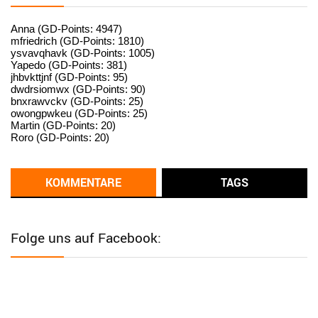
User398182
6/26/2025
9:15
standardization
Anna (GD-Points: 4947)
mfriedrich (GD-Points: 1810)
ysvavqhavk (GD-Points: 1005)
User398182
6/26/2025
9:14
Yapedo (GD-Points: 381)
jhbvkttjnf (GD-Points: 95)
standardization
dwdrsiomwx (GD-Points: 90)
bnxrawvckv (GD-Points: 25)
User398182
6/26/2025
9:14
owongpwkeu (GD-Points: 25)
Martin (GD-Points: 20)
standardization
Roro (GD-Points: 20)
User398182
6/26/2025
9:13
Western Australia
KOMMENTARE
TAGS
User398182
6/26/2025
9:12
Western Australia
Folge uns auf Facebook:
User398182
6/26/2025
9:12
Western Australia
User398182
6/26/2025
9:12