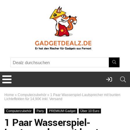
Home
»
Computerzubehör
»
1 Paar Wasserspiel-Lautsprecher mit bunten
Lichteffekten für 14,90€ inkl. Versand
Computerzubehör
Party
PREMIUM-Gadget
Über 10 Euro
1 Paar Wasserspiel-