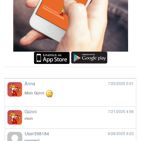
Anna
7/25/2025
5:51
Moin Günni
Günni
7/21/2025
4:56
moin
User398184
6/26/2025
9:23
payment