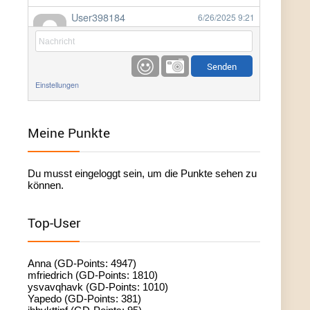
User398184
6/26/2025
9:21
Facilitator
User398184
6/26/2025
9:20
Facilitator
Einstellungen
User398184
6/26/2025
9:20
Facilitator
Meine Punkte
User398182
6/26/2025
9:15
Du musst eingeloggt sein, um die Punkte sehen zu
standardization
können.
User398182
6/26/2025
9:15
Top-User
standardization
User398182
6/26/2025
9:14
Anna (GD-Points: 4947)
standardization
mfriedrich (GD-Points: 1810)
ysvavqhavk (GD-Points: 1010)
Yapedo (GD-Points: 381)
User398182
6/26/2025
9:14