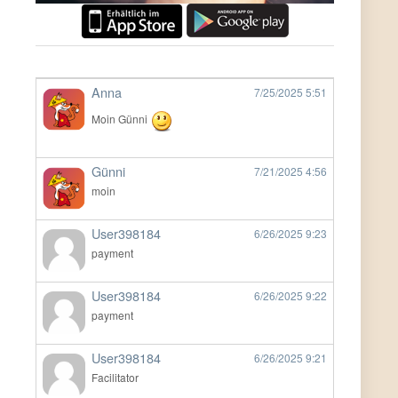
Anna
7/25/2025
5:51
Moin Günni
Günni
7/21/2025
4:56
moin
User398184
6/26/2025
9:23
payment
User398184
6/26/2025
9:22
payment
User398184
6/26/2025
9:21
Facilitator