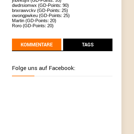
jhbvkttjnf (GD-Points: 95)
dwdrsiomwx (GD-Points: 90)
standardization
bnxrawvckv (GD-Points: 25)
owongpwkeu (GD-Points: 25)
User398182
6/26/2025
9:13
Martin (GD-Points: 20)
Roro (GD-Points: 20)
Western Australia
User398182
6/26/2025
9:12
KOMMENTARE
TAGS
Western Australia
User398182
6/26/2025
9:12
Folge uns auf Facebook:
Western Australia
User398182
6/26/2025
9:12
Western Australia
User398182
6/26/2025
9:10
optical
User398182
6/26/2025
9:10
optical