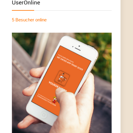
UserOnline
5 Besucher
online