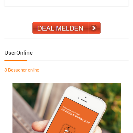
UserOnline
8 Besucher
online