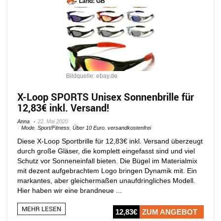
Land: GB
Bildquelle: ebay.de
X-Loop SPORTS Unisex Sonnenbrille für
12,83€ inkl. Versand!
Anna
22. Mai 2020
Mode
,
Sport/Fitness
,
Über 10 Euro
,
versandkostenfrei
Diese X-Loop Sportbrille für 12,83€ inkl. Versand überzeugt
durch große Gläser, die komplett eingefasst sind und viel
Schutz vor Sonneneinfall bieten. Die Bügel im Materialmix
mit dezent aufgebrachtem Logo bringen Dynamik mit. Ein
markantes, aber gleichermaßen unaufdringliches Modell.
Hier haben wir eine brandneue ...
MEHR LESEN
12,83€
ZUM ANGEBOT