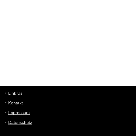
User398182
6/26/2025
9:12
Western Australia
User398182
6/26/2025
9:10
optical
User398182
6/26/2025
9:10
optical
User398182
6/26/2025
9:07
Grocery
User398182
Link Us
6/26/2025
9:07
Grocery
Kontakt
Impressum
User398182
6/26/2025
9:06
Grocery
Datenschutz
User397636
6/18/2025
11:20