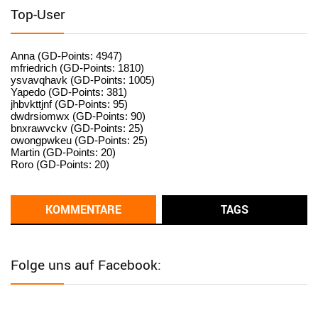
standardization
Top-User
User398182
6/26/2025
9:15
standardization
Anna (GD-Points: 4947)
mfriedrich (GD-Points: 1810)
ysvavqhavk (GD-Points: 1005)
User398182
6/26/2025
9:14
Yapedo (GD-Points: 381)
jhbvkttjnf (GD-Points: 95)
standardization
dwdrsiomwx (GD-Points: 90)
bnxrawvckv (GD-Points: 25)
User398182
6/26/2025
9:14
owongpwkeu (GD-Points: 25)
Martin (GD-Points: 20)
standardization
Roro (GD-Points: 20)
User398182
6/26/2025
9:13
Western Australia
KOMMENTARE
TAGS
User398182
6/26/2025
9:12
Western Australia
Folge uns auf Facebook:
User398182
6/26/2025
9:12
Western Australia