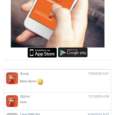
Anna
7/25/2025
5:51
Moin Günni
Günni
7/21/2025
4:56
moin
User398184
6/26/2025
9:23