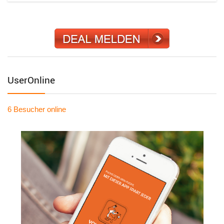
UserOnline
6 Besucher
online