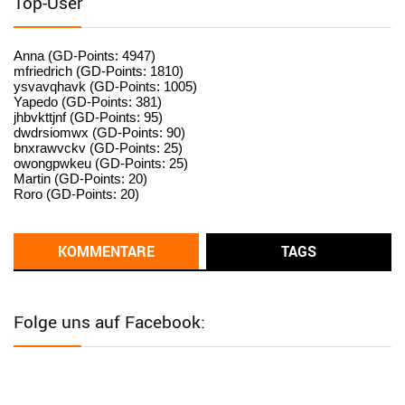
Top-User
User398182
6/26/2025
9:15
standardization
Anna (GD-Points: 4947)
mfriedrich (GD-Points: 1810)
ysvavqhavk (GD-Points: 1005)
User398182
6/26/2025
9:14
Yapedo (GD-Points: 381)
jhbvkttjnf (GD-Points: 95)
standardization
dwdrsiomwx (GD-Points: 90)
bnxrawvckv (GD-Points: 25)
User398182
6/26/2025
9:14
owongpwkeu (GD-Points: 25)
Martin (GD-Points: 20)
standardization
Roro (GD-Points: 20)
User398182
6/26/2025
9:13
Western Australia
KOMMENTARE
TAGS
User398182
6/26/2025
9:12
Western Australia
Folge uns auf Facebook:
User398182
6/26/2025
9:12
Western Australia