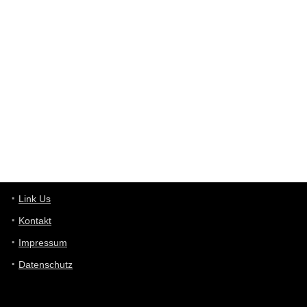
User398182
6/26/2025
9:12
Western Australia
User398182
6/26/2025
9:10
optical
User398182
6/26/2025
9:10
optical
User398182
6/26/2025
9:07
Grocery
User398182
Link Us
6/26/2025
9:07
Grocery
Kontakt
Impressum
User398182
6/26/2025
9:06
Grocery
Datenschutz
User397636
6/18/2025
11:20