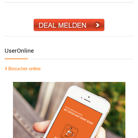
UserOnline
4 Besucher
online