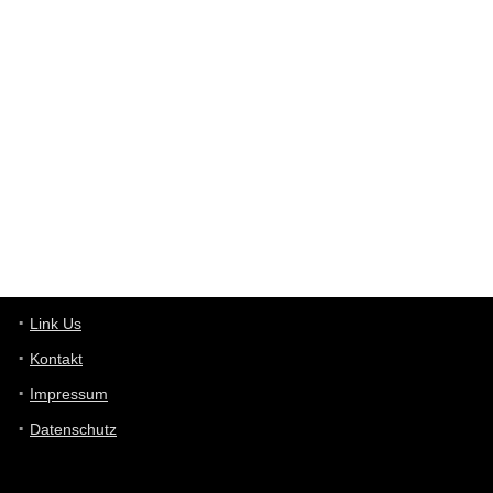
User398182
6/26/2025
9:12
Western Australia
User398182
6/26/2025
9:10
optical
User398182
6/26/2025
9:10
optical
User398182
6/26/2025
9:07
Grocery
User398182
Link Us
6/26/2025
9:07
Grocery
Kontakt
Impressum
User398182
6/26/2025
9:06
Grocery
Datenschutz
User397636
6/18/2025
11:20