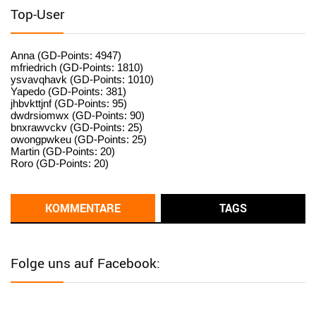
standardization
Top-User
User398182
6/26/2025
9:15
standardization
Anna (GD-Points: 4947)
mfriedrich (GD-Points: 1810)
ysvavqhavk (GD-Points: 1010)
User398182
6/26/2025
9:14
Yapedo (GD-Points: 381)
jhbvkttjnf (GD-Points: 95)
standardization
dwdrsiomwx (GD-Points: 90)
bnxrawvckv (GD-Points: 25)
User398182
6/26/2025
9:14
owongpwkeu (GD-Points: 25)
Martin (GD-Points: 20)
standardization
Roro (GD-Points: 20)
User398182
6/26/2025
9:13
Western Australia
KOMMENTARE
TAGS
User398182
6/26/2025
9:12
Western Australia
Folge uns auf Facebook:
User398182
6/26/2025
9:12
Western Australia