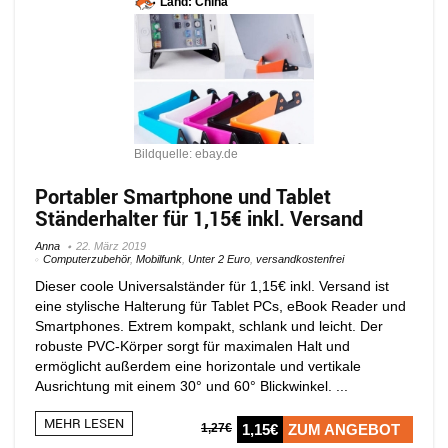
Land: China
Bildquelle: ebay.de
Portabler Smartphone und Tablet
Ständerhalter für 1,15€ inkl. Versand
Anna
22. März 2019
Computerzubehör
,
Mobilfunk
,
Unter 2 Euro
,
versandkostenfrei
Dieser coole Universalständer für 1,15€ inkl. Versand ist
eine stylische Halterung für Tablet PCs, eBook Reader und
Smartphones. Extrem kompakt, schlank und leicht. Der
robuste PVC-Körper sorgt für maximalen Halt und
ermöglicht außerdem eine horizontale und vertikale
Ausrichtung mit einem 30° und 60° Blickwinkel. ...
MEHR LESEN
1,27€
1,15€
ZUM ANGEBOT