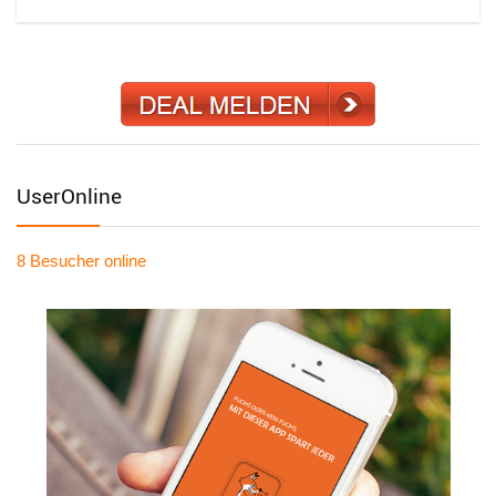
UserOnline
8 Besucher
online