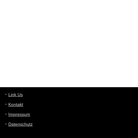
User398182
6/26/2025
9:12
Western Australia
User398182
6/26/2025
9:10
optical
User398182
6/26/2025
9:10
optical
User398182
6/26/2025
9:07
Grocery
User398182
Link Us
6/26/2025
9:07
Grocery
Kontakt
Impressum
User398182
6/26/2025
9:06
Grocery
Datenschutz
User397636
6/18/2025
11:20