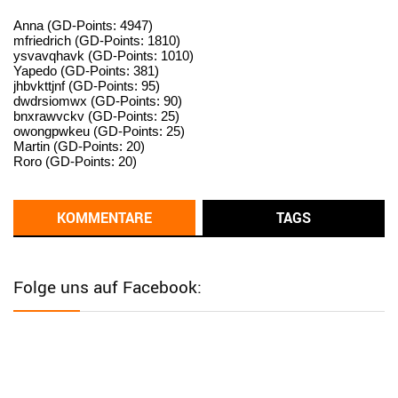
User398182
6/26/2025
9:15
standardization
Anna (GD-Points: 4947)
mfriedrich (GD-Points: 1810)
ysvavqhavk (GD-Points: 1010)
User398182
6/26/2025
9:14
Yapedo (GD-Points: 381)
jhbvkttjnf (GD-Points: 95)
standardization
dwdrsiomwx (GD-Points: 90)
bnxrawvckv (GD-Points: 25)
User398182
6/26/2025
9:14
owongpwkeu (GD-Points: 25)
Martin (GD-Points: 20)
standardization
Roro (GD-Points: 20)
User398182
6/26/2025
9:13
Western Australia
KOMMENTARE
TAGS
User398182
6/26/2025
9:12
Western Australia
Folge uns auf Facebook:
User398182
6/26/2025
9:12
Western Australia
User398182
6/26/2025
9:12
Western Australia