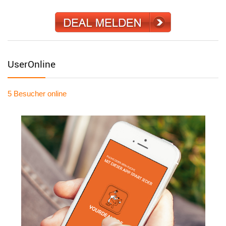
UserOnline
5 Besucher
online