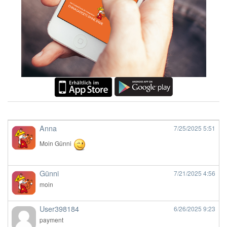
Anna
7/25/2025
5:51
Moin Günni
Günni
7/21/2025
4:56
moin
User398184
6/26/2025
9:23
payment