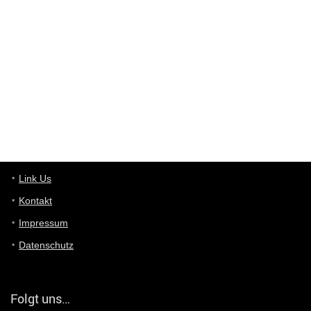
User398182
6/26/2025
9:10
optical
User398182
6/26/2025
9:10
optical
User398182
6/26/2025
9:07
Grocery
User398182
Link Us
6/26/2025
9:07
Grocery
Kontakt
Impressum
User398182
6/26/2025
9:06
Grocery
Datenschutz
User397636
6/18/2025
11:20
Managed
Folgt uns…