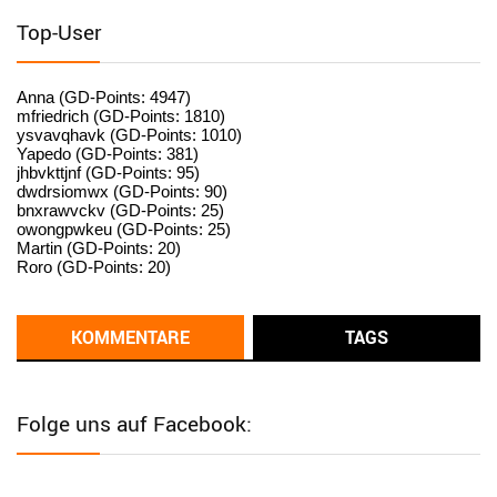
standardization
Top-User
User398182
6/26/2025
9:15
standardization
Anna (GD-Points: 4947)
mfriedrich (GD-Points: 1810)
ysvavqhavk (GD-Points: 1010)
User398182
6/26/2025
9:14
Yapedo (GD-Points: 381)
jhbvkttjnf (GD-Points: 95)
standardization
dwdrsiomwx (GD-Points: 90)
bnxrawvckv (GD-Points: 25)
User398182
6/26/2025
9:14
owongpwkeu (GD-Points: 25)
Martin (GD-Points: 20)
standardization
Roro (GD-Points: 20)
User398182
6/26/2025
9:13
Western Australia
KOMMENTARE
TAGS
User398182
6/26/2025
9:12
Western Australia
Folge uns auf Facebook:
User398182
6/26/2025
9:12
Western Australia