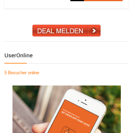
UserOnline
5 Besucher
online