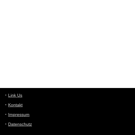
User398182
6/26/2025
9:12
Western Australia
User398182
6/26/2025
9:10
optical
User398182
6/26/2025
9:10
optical
User398182
6/26/2025
9:07
Grocery
User398182
Link Us
6/26/2025
9:07
Grocery
Kontakt
Impressum
User398182
6/26/2025
9:06
Grocery
Datenschutz