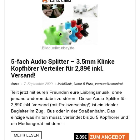
Land: China
Bildquelle: ebay.de
5-fach Audio Splitter – 3.5mm Klinke
Kopfhörer Verteiler für 2,89€ inkl.
Versand!
Anna
7. September 2020
Mobilfunk
,
Unter 5 Euro
,
versandkostenfrei
Teilt jetzt mit euren Freunden eure Lieblingsmusik, ohne
jemand anderen dabei zu stören. Dieser Audio-Splitter für
2,89€ inkl. Versand (mit Preisvorschlag!) ist ein idealer
Begleiter im Zug, Bus oder in der Straßenbahn. Das
einzige was ihr tun müsst, verbindet bis zu 5 Kopfhörer und
ein Mediengerät mit dem ...
MEHR LESEN
2,89€
ZUM ANGEBOT