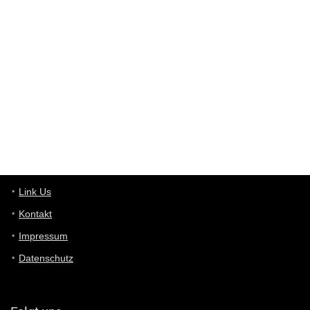
Western Australia
User398182
6/26/2025
9:10
optical
User398182
6/26/2025
9:10
optical
User398182
6/26/2025
9:07
Grocery
User398182
Link Us
6/26/2025
9:07
Grocery
Kontakt
Impressum
User398182
6/26/2025
9:06
Grocery
Datenschutz
User397636
6/18/2025
11:20
Managed