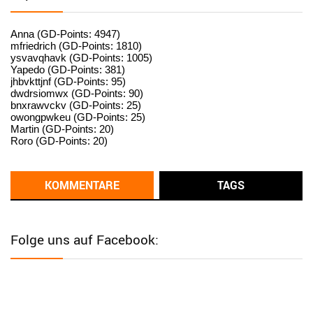
User398182
6/26/2025
9:15
standardization
Anna (GD-Points: 4947)
mfriedrich (GD-Points: 1810)
ysvavqhavk (GD-Points: 1005)
User398182
6/26/2025
9:14
Yapedo (GD-Points: 381)
jhbvkttjnf (GD-Points: 95)
standardization
dwdrsiomwx (GD-Points: 90)
bnxrawvckv (GD-Points: 25)
User398182
6/26/2025
9:14
owongpwkeu (GD-Points: 25)
Martin (GD-Points: 20)
standardization
Roro (GD-Points: 20)
User398182
6/26/2025
9:13
Western Australia
KOMMENTARE
TAGS
User398182
6/26/2025
9:12
Western Australia
Folge uns auf Facebook:
User398182
6/26/2025
9:12
Western Australia
User398182
6/26/2025
9:12