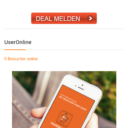
UserOnline
5 Besucher
online