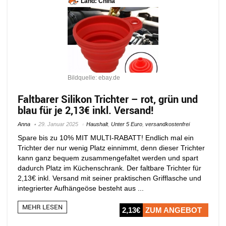
Land: China
Bildquelle: ebay.de
Faltbarer Silikon Trichter – rot, grün und
blau für je 2,13€ inkl. Versand!
Anna
29. Januar 2025
Haushalt
,
Unter 5 Euro
,
versandkostenfrei
Spare bis zu 10% MIT MULTI-RABATT! Endlich mal ein
Trichter der nur wenig Platz einnimmt, denn dieser Trichter
kann ganz bequem zusammengefaltet werden und spart
dadurch Platz im Küchenschrank. Der faltbare Trichter für
2,13€ inkl. Versand mit seiner praktischen Grifflasche und
integrierter Aufhängeöse besteht aus ...
MEHR LESEN
2,13€
ZUM ANGEBOT