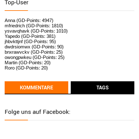
Top-User
User398182
6/26/2025
9:15
standardization
Anna (GD-Points: 4947)
mfriedrich (GD-Points: 1810)
ysvavqhavk (GD-Points: 1010)
User398182
6/26/2025
9:14
Yapedo (GD-Points: 381)
jhbvkttjnf (GD-Points: 95)
standardization
dwdrsiomwx (GD-Points: 90)
bnxrawvckv (GD-Points: 25)
User398182
6/26/2025
9:14
owongpwkeu (GD-Points: 25)
Martin (GD-Points: 20)
standardization
Roro (GD-Points: 20)
User398182
6/26/2025
9:13
Western Australia
KOMMENTARE
TAGS
User398182
6/26/2025
9:12
Western Australia
Folge uns auf Facebook:
User398182
6/26/2025
9:12
Western Australia