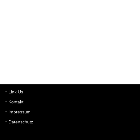
User398182
6/26/2025
9:12
Western Australia
User398182
6/26/2025
9:10
optical
User398182
6/26/2025
9:10
optical
User398182
6/26/2025
9:07
Grocery
User398182
Link Us
6/26/2025
9:07
Grocery
Kontakt
Impressum
User398182
6/26/2025
9:06
Grocery
Datenschutz
User397636
6/18/2025
11:20