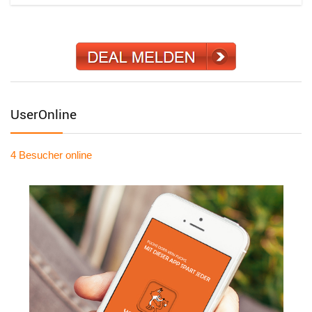
UserOnline
4 Besucher
online