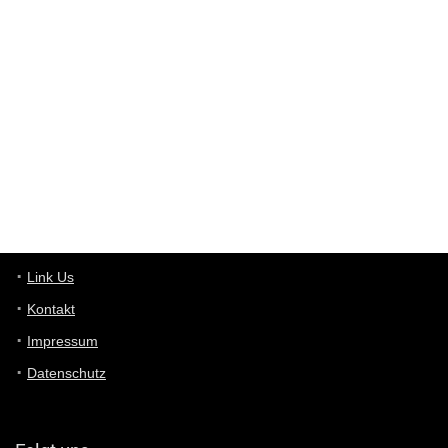
Western Australia
User398182
6/26/2025
9:10
optical
User398182
6/26/2025
9:10
optical
User398182
6/26/2025
9:07
Grocery
User398182
Link Us
6/26/2025
9:07
Grocery
Kontakt
Impressum
User398182
6/26/2025
9:06
Grocery
Datenschutz
User397636
6/18/2025
11:20
Managed