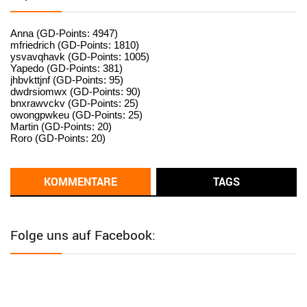
User398182
6/26/2025
9:15
standardization
Anna (GD-Points: 4947)
mfriedrich (GD-Points: 1810)
ysvavqhavk (GD-Points: 1005)
User398182
6/26/2025
9:14
Yapedo (GD-Points: 381)
jhbvkttjnf (GD-Points: 95)
standardization
dwdrsiomwx (GD-Points: 90)
bnxrawvckv (GD-Points: 25)
User398182
6/26/2025
9:14
owongpwkeu (GD-Points: 25)
Martin (GD-Points: 20)
standardization
Roro (GD-Points: 20)
User398182
6/26/2025
9:13
Western Australia
KOMMENTARE
TAGS
User398182
6/26/2025
9:12
Western Australia
Folge uns auf Facebook:
User398182
6/26/2025
9:12
Western Australia
User398182
6/26/2025
9:12