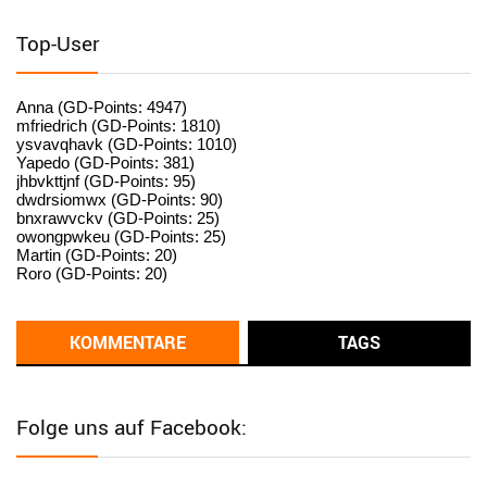
User398182
6/26/2025
9:15
standardization
Top-User
User398182
6/26/2025
9:15
standardization
Anna (GD-Points: 4947)
mfriedrich (GD-Points: 1810)
ysvavqhavk (GD-Points: 1010)
User398182
6/26/2025
9:14
Yapedo (GD-Points: 381)
jhbvkttjnf (GD-Points: 95)
standardization
dwdrsiomwx (GD-Points: 90)
bnxrawvckv (GD-Points: 25)
User398182
6/26/2025
9:14
owongpwkeu (GD-Points: 25)
Martin (GD-Points: 20)
standardization
Roro (GD-Points: 20)
User398182
6/26/2025
9:13
Western Australia
KOMMENTARE
TAGS
User398182
6/26/2025
9:12
Western Australia
Folge uns auf Facebook:
User398182
6/26/2025
9:12
Western Australia