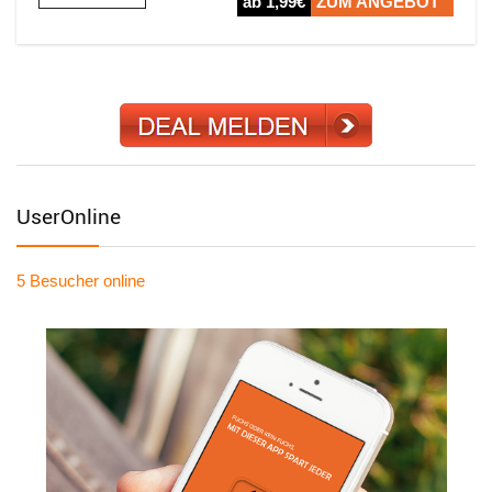
ab 1,99€
ZUM ANGEBOT
UserOnline
5 Besucher
online