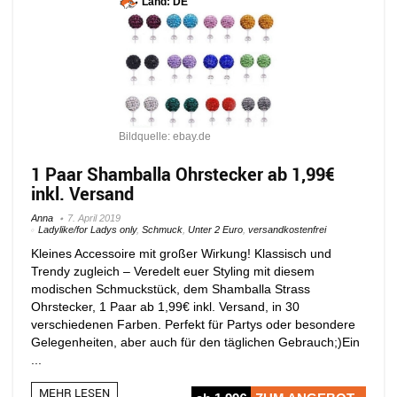
Land: DE
Bildquelle: ebay.de
1 Paar Shamballa Ohrstecker ab 1,99€
inkl. Versand
Anna
7. April 2019
Ladylike/for Ladys only
,
Schmuck
,
Unter 2 Euro
,
versandkostenfrei
Kleines Accessoire mit großer Wirkung! Klassisch und
Trendy zugleich – Veredelt euer Styling mit diesem
modischen Schmuckstück, dem Shamballa Strass
Ohrstecker, 1 Paar ab 1,99€ inkl. Versand, in 30
verschiedenen Farben. Perfekt für Partys oder besondere
Gelegenheiten, aber auch für den täglichen Gebrauch;)Ein
...
MEHR LESEN