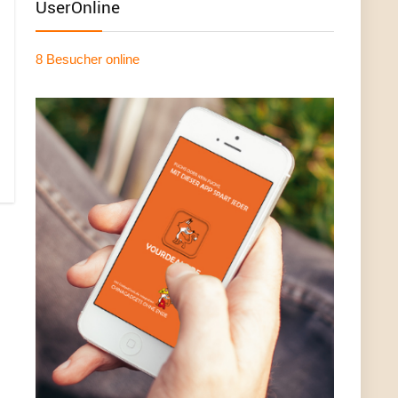
UserOnline
8 Besucher
online