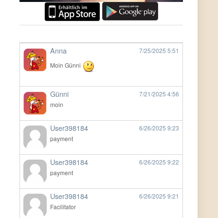
Anna
7/25/2025
5:51
Moin Günni
Günni
7/21/2025
4:56
moin
User398184
6/26/2025
9:23
payment
User398184
6/26/2025
9:22
payment
User398184
6/26/2025
9:21
Facilitator