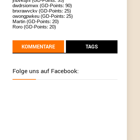
jhbvkttjnf (GD-Points: 95)
dwdrsiomwx (GD-Points: 90)
standardization
bnxrawvckv (GD-Points: 25)
owongpwkeu (GD-Points: 25)
User398182
6/26/2025
9:13
Martin (GD-Points: 20)
Roro (GD-Points: 20)
Western Australia
User398182
6/26/2025
9:12
KOMMENTARE
TAGS
Western Australia
User398182
6/26/2025
9:12
Folge uns auf Facebook:
Western Australia
User398182
6/26/2025
9:12
Western Australia
User398182
6/26/2025
9:10
optical
User398182
6/26/2025
9:10
optical