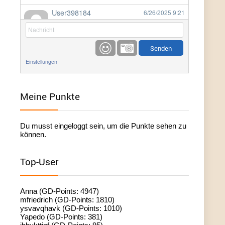
User398184
6/26/2025
9:21
Facilitator
User398184
6/26/2025
9:20
Facilitator
Einstellungen
User398184
6/26/2025
9:20
Facilitator
Meine Punkte
User398182
6/26/2025
9:15
Du musst eingeloggt sein, um die Punkte sehen zu
standardization
können.
User398182
6/26/2025
9:15
Top-User
standardization
User398182
6/26/2025
9:14
Anna (GD-Points: 4947)
standardization
mfriedrich (GD-Points: 1810)
ysvavqhavk (GD-Points: 1010)
Yapedo (GD-Points: 381)
User398182
6/26/2025
9:14