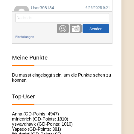
User398184
6/26/2025
9:21
Facilitator
User398184
6/26/2025
9:20
Facilitator
Einstellungen
User398184
6/26/2025
9:20
Facilitator
Meine Punkte
User398182
6/26/2025
9:15
Du musst eingeloggt sein, um die Punkte sehen zu
standardization
können.
User398182
6/26/2025
9:15
Top-User
standardization
User398182
6/26/2025
9:14
Anna (GD-Points: 4947)
standardization
mfriedrich (GD-Points: 1810)
ysvavqhavk (GD-Points: 1010)
Yapedo (GD-Points: 381)
User398182
6/26/2025
9:14