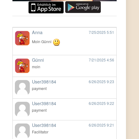
Anna
7/25/2025
5:51
Moin Günni
Günni
7/21/2025
4:56
moin
User398184
6/26/2025
9:23
payment
User398184
6/26/2025
9:22
payment
User398184
6/26/2025
9:21
Facilitator