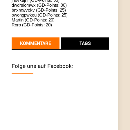
jhbvkttjnf (GD-Points: 95)
dwdrsiomwx (GD-Points: 90)
standardization
bnxrawvckv (GD-Points: 25)
owongpwkeu (GD-Points: 25)
User398182
6/26/2025
9:13
Martin (GD-Points: 20)
Roro (GD-Points: 20)
Western Australia
User398182
6/26/2025
9:12
KOMMENTARE
TAGS
Western Australia
User398182
6/26/2025
9:12
Folge uns auf Facebook:
Western Australia
User398182
6/26/2025
9:12
Western Australia
User398182
6/26/2025
9:10
optical
User398182
6/26/2025
9:10
optical