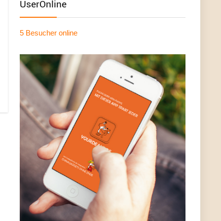
UserOnline
5 Besucher
online