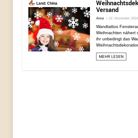
Weihnachtsdeko
Land: China
Versand
Anna
22. November 201
Wandtattoo Fensterau
Weihnachten nähert s
ihr unbedingt das Wa
Weihnachtsdekoration.
MEHR LESEN