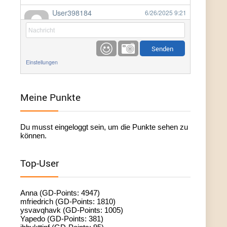
User398184
6/26/2025
9:21
Facilitator
User398184
6/26/2025
9:20
Facilitator
Einstellungen
User398184
6/26/2025
9:20
Facilitator
Meine Punkte
User398182
6/26/2025
9:15
Du musst eingeloggt sein, um die Punkte sehen zu
standardization
können.
User398182
6/26/2025
9:15
Top-User
standardization
User398182
6/26/2025
9:14
Anna (GD-Points: 4947)
standardization
mfriedrich (GD-Points: 1810)
ysvavqhavk (GD-Points: 1005)
Yapedo (GD-Points: 381)
User398182
6/26/2025
9:14