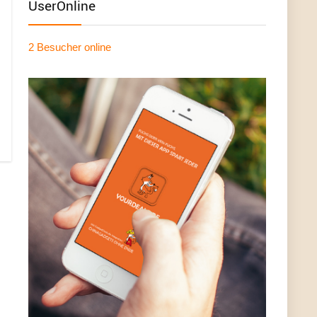
UserOnline
2 Besucher
online