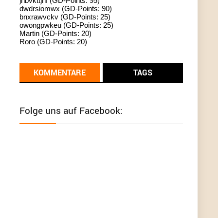
jhbvkttjnf (GD-Points: 95)
dwdrsiomwx (GD-Points: 90)
standardization
bnxrawvckv (GD-Points: 25)
owongpwkeu (GD-Points: 25)
User398182
6/26/2025
9:13
Martin (GD-Points: 20)
Roro (GD-Points: 20)
Western Australia
User398182
6/26/2025
9:12
KOMMENTARE
TAGS
Western Australia
User398182
6/26/2025
9:12
Folge uns auf Facebook:
Western Australia
User398182
6/26/2025
9:12
Western Australia
User398182
6/26/2025
9:10
optical
User398182
6/26/2025
9:10
optical