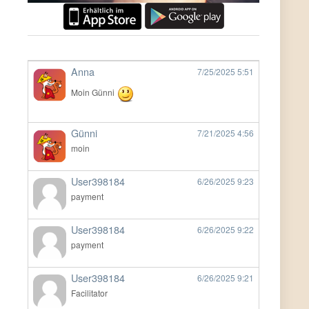
Anna
7/25/2025
5:51
Moin Günni
Günni
7/21/2025
4:56
moin
User398184
6/26/2025
9:23
payment
User398184
6/26/2025
9:22
payment
User398184
6/26/2025
9:21
Facilitator