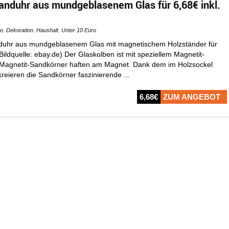
nduhr aus mundgeblasenem Glas für 6,68€ inkl.
ro
,
Dekoration
,
Haushalt
,
Unter 10 Euro
duhr aus mundgeblasenem Glas mit magnetischem Holzständer für
(Bildquelle: ebay.de) Der Glaskolben ist mit speziellem Magnetit-
. Magnetit-Sandkörner haften am Magnet. Dank dem im Holzsockel
kreieren die Sandkörner faszinierende ...
6,68€
ZUM ANGEBOT