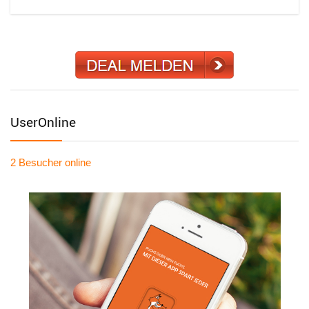
UserOnline
2 Besucher
online