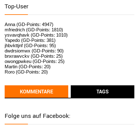
standardization
Top-User
User398182
6/26/2025
9:15
standardization
Anna (GD-Points: 4947)
mfriedrich (GD-Points: 1810)
ysvavqhavk (GD-Points: 1010)
User398182
6/26/2025
9:14
Yapedo (GD-Points: 381)
jhbvkttjnf (GD-Points: 95)
standardization
dwdrsiomwx (GD-Points: 90)
bnxrawvckv (GD-Points: 25)
User398182
6/26/2025
9:14
owongpwkeu (GD-Points: 25)
Martin (GD-Points: 20)
standardization
Roro (GD-Points: 20)
User398182
6/26/2025
9:13
Western Australia
KOMMENTARE
TAGS
User398182
6/26/2025
9:12
Western Australia
Folge uns auf Facebook:
User398182
6/26/2025
9:12
Western Australia