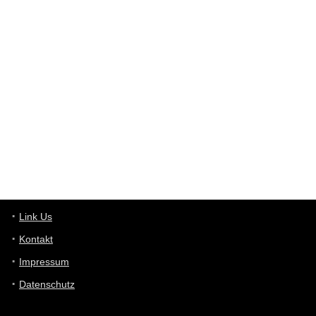
User398182
6/26/2025
9:12
Western Australia
User398182
6/26/2025
9:10
optical
User398182
6/26/2025
9:10
optical
User398182
6/26/2025
9:07
Grocery
User398182
Link Us
6/26/2025
9:07
Grocery
Kontakt
Impressum
User398182
6/26/2025
9:06
Grocery
Datenschutz
User397636
6/18/2025
11:20