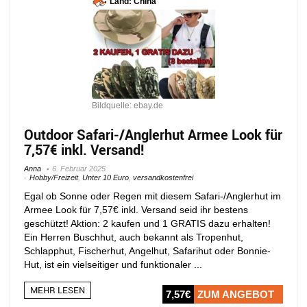
Land: China
Bildquelle: ebay.de
Outdoor Safari-/Anglerhut Armee Look für
7,57€ inkl. Versand!
Anna
6. Februar 2025
Hobby/Freizeit
,
Unter 10 Euro
,
versandkostenfrei
Egal ob Sonne oder Regen mit diesem Safari-/Anglerhut im
Armee Look für 7,57€ inkl. Versand seid ihr bestens
geschützt! Aktion: 2 kaufen und 1 GRATIS dazu erhalten!
Ein Herren Buschhut, auch bekannt als Tropenhut,
Schlapphut, Fischerhut, Angelhut, Safarihut oder Bonnie-
Hut, ist ein vielseitiger und funktionaler ...
MEHR LESEN
7,57€
ZUM ANGEBOT