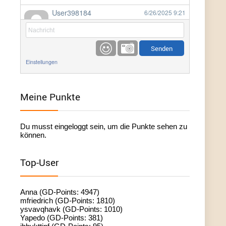
User398184
6/26/2025
9:21
Facilitator
User398184
6/26/2025
9:20
Facilitator
Einstellungen
User398184
6/26/2025
9:20
Facilitator
Meine Punkte
User398182
6/26/2025
9:15
Du musst eingeloggt sein, um die Punkte sehen zu
standardization
können.
User398182
6/26/2025
9:15
Top-User
standardization
User398182
6/26/2025
9:14
Anna (GD-Points: 4947)
standardization
mfriedrich (GD-Points: 1810)
ysvavqhavk (GD-Points: 1010)
Yapedo (GD-Points: 381)
User398182
6/26/2025
9:14