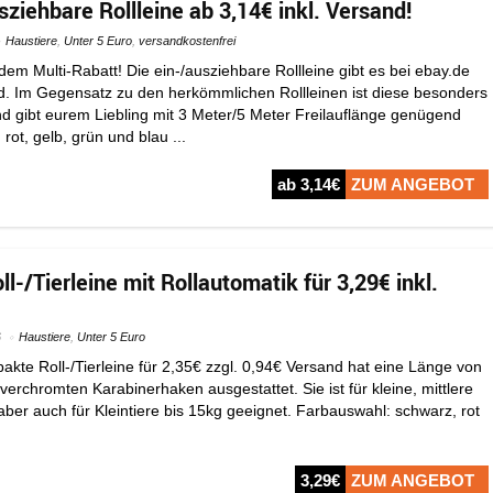
ziehbare Rollleine ab 3,14€ inkl. Versand!
Haustiere
,
Unter 5 Euro
,
versandkostenfrei
dem Multi-Rabatt! Die ein-/ausziehbare Rollleine gibt es bei ebay.de
nd. Im Gegensatz zu den herkömmlichen Rollleinen ist diese besonders
nd gibt eurem Liebling mit 3 Meter/5 Meter Freilauflänge genügend
rot, gelb, grün und blau ...
ab 3,14€
ZUM ANGEBOT
l-/Tierleine mit Rollautomatik für 3,29€ inkl.
6
Haustiere
,
Unter 5 Euro
kte Roll-/Tierleine für 2,35€ zzgl. 0,94€ Versand hat eine Länge von
verchromten Karabinerhaken ausgestattet. Sie ist für kleine, mittlere
ber auch für Kleintiere bis 15kg geeignet. Farbauswahl: schwarz, rot
3,29€
ZUM ANGEBOT