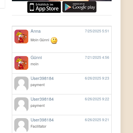
Anna
7/25/2025
5:51
Moin Günni
Günni
7/21/2025
4:56
moin
User398184
6/26/2025
9:23
payment
User398184
6/26/2025
9:22
payment
User398184
6/26/2025
9:21
Facilitator