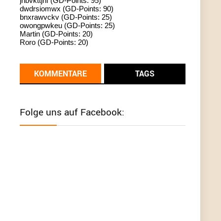
jhbvkttjnf (GD-Points: 95)
dwdrsiomwx (GD-Points: 90)
standardization
bnxrawvckv (GD-Points: 25)
owongpwkeu (GD-Points: 25)
User398182
6/26/2025
9:13
Martin (GD-Points: 20)
Roro (GD-Points: 20)
Western Australia
User398182
6/26/2025
9:12
KOMMENTARE
TAGS
Western Australia
User398182
6/26/2025
9:12
Folge uns auf Facebook:
Western Australia
User398182
6/26/2025
9:12
Western Australia
User398182
6/26/2025
9:10
optical
User398182
6/26/2025
9:10
optical