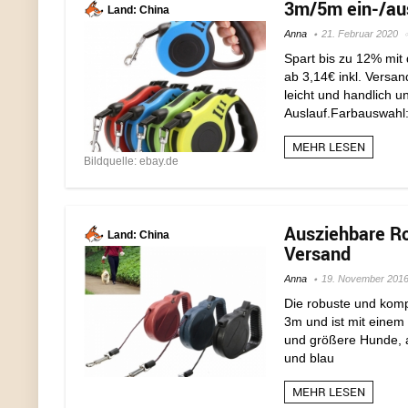
3m/5m ein-/aus
Land: China
Anna
21. Februar 2020
Spart bis zu 12% mit 
ab 3,14€ inkl. Versa
leicht und handlich u
Auslauf.Farbauswahl: 
MEHR LESEN
Bildquelle: ebay.de
Ausziehbare Rol
Land: China
Versand
Anna
19. November 201
Die robuste und kompa
3m und ist mit einem 
und größere Hunde, a
und blau
MEHR LESEN