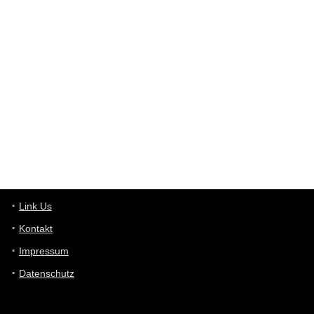
User398182
6/26/2025
9:12
Western Australia
User398182
6/26/2025
9:10
optical
User398182
6/26/2025
9:10
optical
User398182
6/26/2025
9:07
Grocery
User398182
Link Us
6/26/2025
9:07
Grocery
Kontakt
Impressum
User398182
6/26/2025
9:06
Grocery
Datenschutz
User397636
6/18/2025
11:20