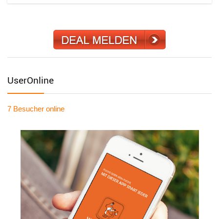
UserOnline
7 Besucher
online