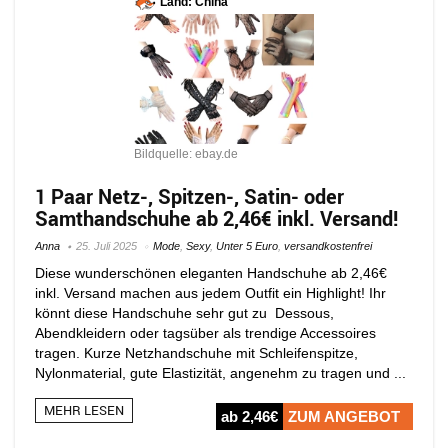
Land: China
Bildquelle: ebay.de
1 Paar Netz-, Spitzen-, Satin- oder
Samthandschuhe ab 2,46€ inkl. Versand!
Anna
25. Juli 2025
Mode
,
Sexy
,
Unter 5 Euro
,
versandkostenfrei
Diese wunderschönen eleganten Handschuhe ab 2,46€
inkl. Versand machen aus jedem Outfit ein Highlight! Ihr
könnt diese Handschuhe sehr gut zu Dessous,
Abendkleidern oder tagsüber als trendige Accessoires
tragen. Kurze Netzhandschuhe mit Schleifenspitze,
Nylonmaterial, gute Elastizität, angenehm zu tragen und ...
MEHR LESEN
ab 2,46€
ZUM ANGEBOT