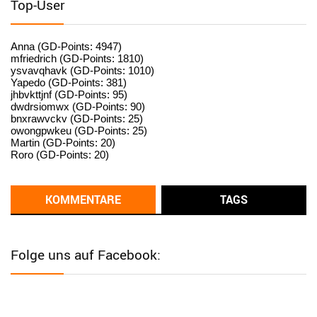
Top-User
User398182
6/26/2025
9:15
standardization
Anna (GD-Points: 4947)
mfriedrich (GD-Points: 1810)
ysvavqhavk (GD-Points: 1010)
User398182
6/26/2025
9:14
Yapedo (GD-Points: 381)
jhbvkttjnf (GD-Points: 95)
standardization
dwdrsiomwx (GD-Points: 90)
bnxrawvckv (GD-Points: 25)
User398182
6/26/2025
9:14
owongpwkeu (GD-Points: 25)
Martin (GD-Points: 20)
standardization
Roro (GD-Points: 20)
User398182
6/26/2025
9:13
Western Australia
KOMMENTARE
TAGS
User398182
6/26/2025
9:12
Western Australia
Folge uns auf Facebook:
User398182
6/26/2025
9:12
Western Australia