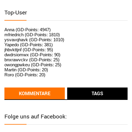
User398182
6/26/2025
9:15
standardization
Top-User
User398182
6/26/2025
9:15
standardization
Anna (GD-Points: 4947)
mfriedrich (GD-Points: 1810)
ysvavqhavk (GD-Points: 1010)
User398182
6/26/2025
9:14
Yapedo (GD-Points: 381)
jhbvkttjnf (GD-Points: 95)
standardization
dwdrsiomwx (GD-Points: 90)
bnxrawvckv (GD-Points: 25)
User398182
6/26/2025
9:14
owongpwkeu (GD-Points: 25)
Martin (GD-Points: 20)
standardization
Roro (GD-Points: 20)
User398182
6/26/2025
9:13
Western Australia
KOMMENTARE
TAGS
User398182
6/26/2025
9:12
Western Australia
Folge uns auf Facebook:
User398182
6/26/2025
9:12