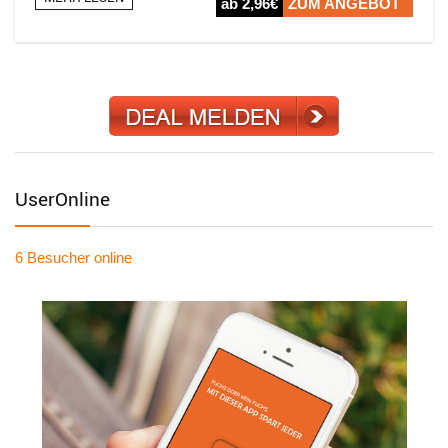
ab 2,96€
ZUM ANGEBOT
UserOnline
6 Besucher
online