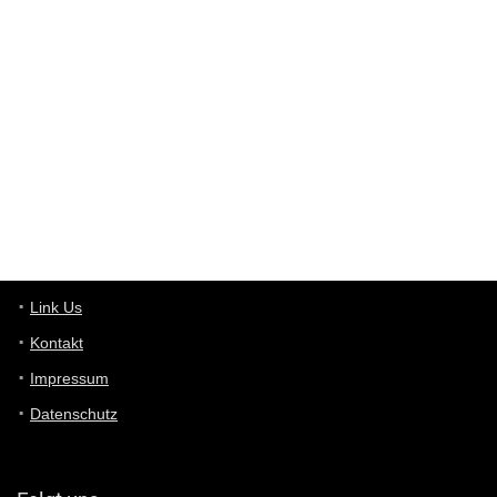
Western Australia
User398182
6/26/2025
9:10
optical
User398182
6/26/2025
9:10
optical
User398182
6/26/2025
9:07
Grocery
User398182
Link Us
6/26/2025
9:07
Grocery
Kontakt
Impressum
User398182
6/26/2025
9:06
Grocery
Datenschutz
User397636
6/18/2025
11:20
Managed