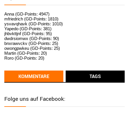
User398182
6/26/2025
9:15
standardization
Anna (GD-Points: 4947)
mfriedrich (GD-Points: 1810)
ysvavqhavk (GD-Points: 1010)
User398182
6/26/2025
9:14
Yapedo (GD-Points: 381)
jhbvkttjnf (GD-Points: 95)
standardization
dwdrsiomwx (GD-Points: 90)
bnxrawvckv (GD-Points: 25)
User398182
6/26/2025
9:14
owongpwkeu (GD-Points: 25)
Martin (GD-Points: 20)
standardization
Roro (GD-Points: 20)
User398182
6/26/2025
9:13
Western Australia
KOMMENTARE
TAGS
User398182
6/26/2025
9:12
Western Australia
Folge uns auf Facebook:
User398182
6/26/2025
9:12
Western Australia
User398182
6/26/2025
9:12