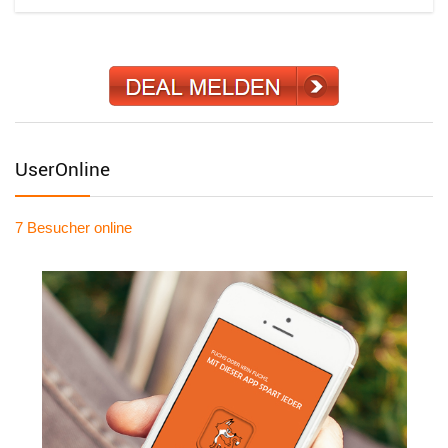
UserOnline
7 Besucher
online