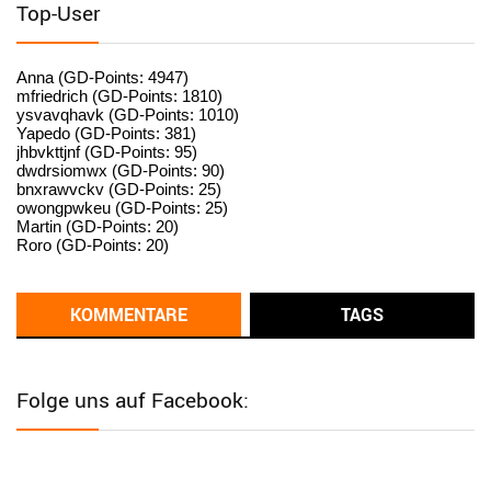
Top-User
User398182
6/26/2025
9:15
standardization
Anna (GD-Points: 4947)
mfriedrich (GD-Points: 1810)
ysvavqhavk (GD-Points: 1010)
User398182
6/26/2025
9:14
Yapedo (GD-Points: 381)
jhbvkttjnf (GD-Points: 95)
standardization
dwdrsiomwx (GD-Points: 90)
bnxrawvckv (GD-Points: 25)
User398182
6/26/2025
9:14
owongpwkeu (GD-Points: 25)
Martin (GD-Points: 20)
standardization
Roro (GD-Points: 20)
User398182
6/26/2025
9:13
Western Australia
KOMMENTARE
TAGS
User398182
6/26/2025
9:12
Western Australia
Folge uns auf Facebook:
User398182
6/26/2025
9:12
Western Australia