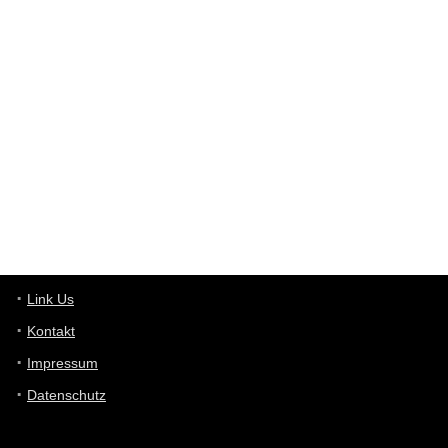
User398182
6/26/2025
9:12
Western Australia
User398182
6/26/2025
9:10
optical
User398182
6/26/2025
9:10
optical
User398182
6/26/2025
9:07
Grocery
User398182
Link Us
6/26/2025
9:07
Grocery
Kontakt
Impressum
User398182
6/26/2025
9:06
Grocery
Datenschutz
User397636
6/18/2025
11:20