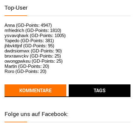
standardization
Top-User
User398182
6/26/2025
9:15
standardization
Anna (GD-Points: 4947)
mfriedrich (GD-Points: 1810)
ysvavqhavk (GD-Points: 1005)
User398182
6/26/2025
9:14
Yapedo (GD-Points: 381)
jhbvkttjnf (GD-Points: 95)
standardization
dwdrsiomwx (GD-Points: 90)
bnxrawvckv (GD-Points: 25)
User398182
6/26/2025
9:14
owongpwkeu (GD-Points: 25)
Martin (GD-Points: 20)
standardization
Roro (GD-Points: 20)
User398182
6/26/2025
9:13
Western Australia
KOMMENTARE
TAGS
User398182
6/26/2025
9:12
Western Australia
Folge uns auf Facebook:
User398182
6/26/2025
9:12
Western Australia