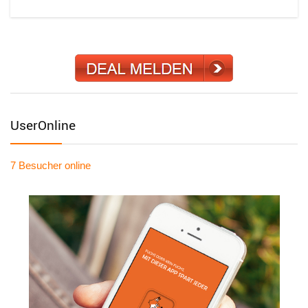
UserOnline
7 Besucher
online