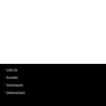
User398182
6/26/2025
9:12
Western Australia
User398182
6/26/2025
9:10
optical
User398182
6/26/2025
9:10
optical
User398182
6/26/2025
9:07
Grocery
User398182
Link Us
6/26/2025
9:07
Grocery
Kontakt
Impressum
User398182
6/26/2025
9:06
Grocery
Datenschutz
User397636
6/18/2025
11:20