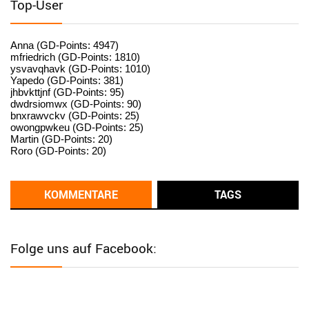
Top-User
User398182
6/26/2025
9:15
standardization
Anna (GD-Points: 4947)
mfriedrich (GD-Points: 1810)
ysvavqhavk (GD-Points: 1010)
User398182
6/26/2025
9:14
Yapedo (GD-Points: 381)
jhbvkttjnf (GD-Points: 95)
standardization
dwdrsiomwx (GD-Points: 90)
bnxrawvckv (GD-Points: 25)
User398182
6/26/2025
9:14
owongpwkeu (GD-Points: 25)
Martin (GD-Points: 20)
standardization
Roro (GD-Points: 20)
User398182
6/26/2025
9:13
Western Australia
KOMMENTARE
TAGS
User398182
6/26/2025
9:12
Western Australia
Folge uns auf Facebook:
User398182
6/26/2025
9:12
Western Australia