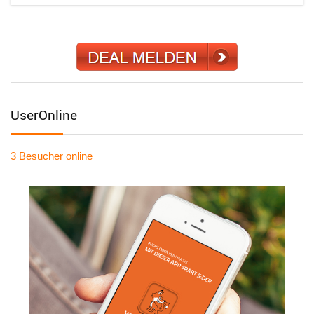
UserOnline
3 Besucher
online