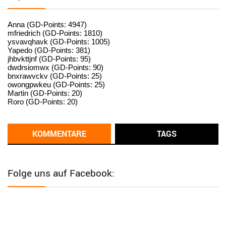
User398182
6/26/2025
9:15
standardization
Anna (GD-Points: 4947)
mfriedrich (GD-Points: 1810)
ysvavqhavk (GD-Points: 1005)
User398182
6/26/2025
9:14
Yapedo (GD-Points: 381)
jhbvkttjnf (GD-Points: 95)
standardization
dwdrsiomwx (GD-Points: 90)
bnxrawvckv (GD-Points: 25)
User398182
6/26/2025
9:14
owongpwkeu (GD-Points: 25)
Martin (GD-Points: 20)
standardization
Roro (GD-Points: 20)
User398182
6/26/2025
9:13
Western Australia
KOMMENTARE
TAGS
User398182
6/26/2025
9:12
Western Australia
Folge uns auf Facebook:
User398182
6/26/2025
9:12
Western Australia
User398182
6/26/2025
9:12