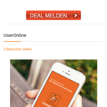
UserOnline
2 Besucher
online