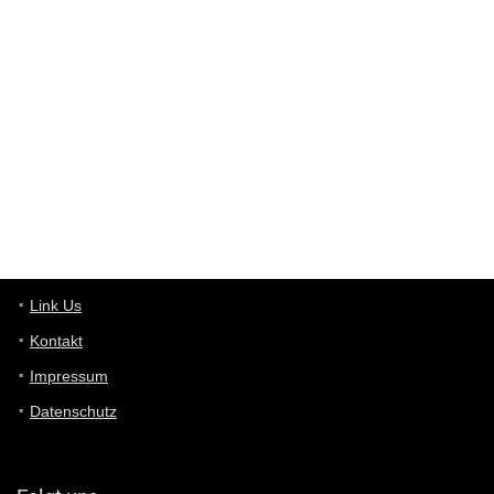
Western Australia
User398182
6/26/2025
9:10
optical
User398182
6/26/2025
9:10
optical
User398182
6/26/2025
9:07
Grocery
User398182
Link Us
6/26/2025
9:07
Grocery
Kontakt
Impressum
User398182
6/26/2025
9:06
Grocery
Datenschutz
User397636
6/18/2025
11:20
Managed