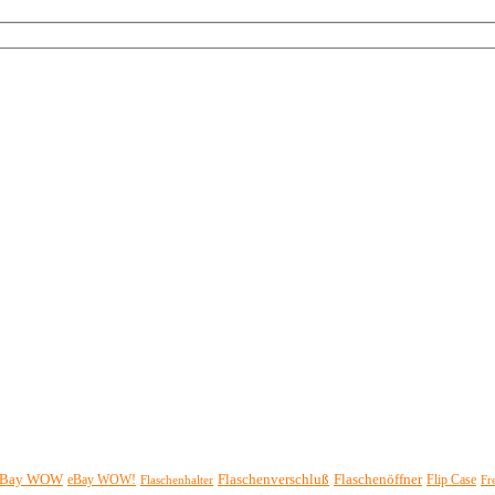
eBay WOW
Flaschenöffner
Flaschenverschluß
eBay WOW!
Flip Case
Flaschenhalter
Fr