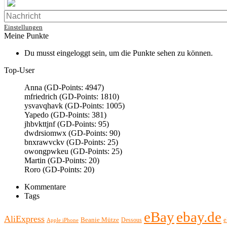
User398184
Facilitator
Einstellungen
Meine Punkte
User398184
Du musst eingeloggt sein, um die Punkte sehen zu können.
Facilitator
Top-User
Anna (GD-Points: 4947)
User398184
mfriedrich (GD-Points: 1810)
Facilitator
ysvavqhavk (GD-Points: 1005)
Yapedo (GD-Points: 381)
jhbvkttjnf (GD-Points: 95)
User398182
dwdrsiomwx (GD-Points: 90)
standardization
bnxrawvckv (GD-Points: 25)
owongpwkeu (GD-Points: 25)
Martin (GD-Points: 20)
User398182
Roro (GD-Points: 20)
standardization
Kommentare
Tags
User398182
standardization
eBay
ebay.de
AliExpress
Beanie Mütze
Dessous
Apple iPhone