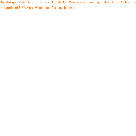
chenlampe
Mini Taschenlampe
Schlafm
Ohrstecker
Powerbank
Samsung Galaxy Hülle
rferarmband
Wandtattoo
Weihnachtsdeko
USB Stick