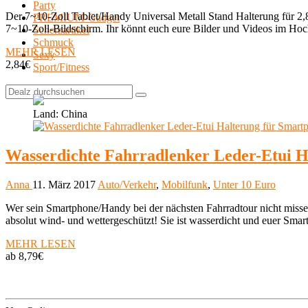
Party
Der 7~10-Zoll Tablet/Handy Universal Metall Stand Halterung für 2,84
PREMIUM-Gadget
7~10-Zoll-Bildschirm. Ihr könnt euch eure Bilder und Videos im Hoc
Scherzartikel
Schmuck
MEHR LESEN
Sexy
2,84€
Sport/Fitness
ZUM ANGEBOT
Land: China
Wasserdichte Fahrradlenker Leder-Etui H
Anna
11. März 2017
Auto/Verkehr
,
Mobilfunk
,
Unter 10 Euro
Wer sein Smartphone/Handy bei der nächsten Fahrradtour nicht missen
absolut wind- und wettergeschützt! Sie ist wasserdicht und euer Smar
MEHR LESEN
ab 8,79€
ZUM ANGEBOT