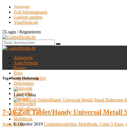
Startseite
Zoll Informationen
Gadgets melden
YourDealz.de
Login / Registrieren
Abgedreht
Auto/Verkehr
Beauty
Büro
Computerzubehör
Tag:
Handy Halterung
Dekoration
Elektronik
Fotografie
Land: China
Haushalt
Heimwerker
Hobby/Freizeit
7~10-Zoll Tablet/Handy Universal Metall S
Info
Mobilfunk
Mode
Anna
8. Oktober 2019
Computerzubehör
,
Mobilfunk
,
Unter 5 Euro
,