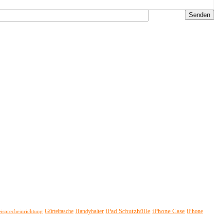
iPad Schutzhülle
iPhone Case
Gürteltasche
Handyhalter
iPhone
eisprecheinrichtung