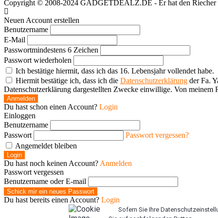
Copyright © 2008-2024 GADGETDEALZ.DE - Er hat den Riecher fü
User398182
optical
Neuen Account erstellen
Benutzername
E-Mail
User398182
Passwort
mindestens 6 Zeichen
Grocery
Passwort wiederholen
Ich bestätige hiermit, dass ich das 16. Lebensjahr vollendet habe.
Hiermit bestätige ich, dass ich die
Datenschutzerklärung
der Fa. Y
User398182
Datenschutzerklärung dargestellten Zwecke einwillige. Von meinem R
Grocery
Anmelden
Du hast schon einen Account?
Login
Einloggen
User398182
Benutzername
Grocery
Passwort
Passwort vergessen?
Angemeldet bleiben
User397636
Login
Du hast noch keinen Account?
Anmelden
Managed
Passwort vergessen
Benutzername oder E-mail
User397636
Schick mir ein neues Passwort
Du hast bereits einen Account?
Login
Managed
Sofern Sie Ihre Datenschutzeinstellu