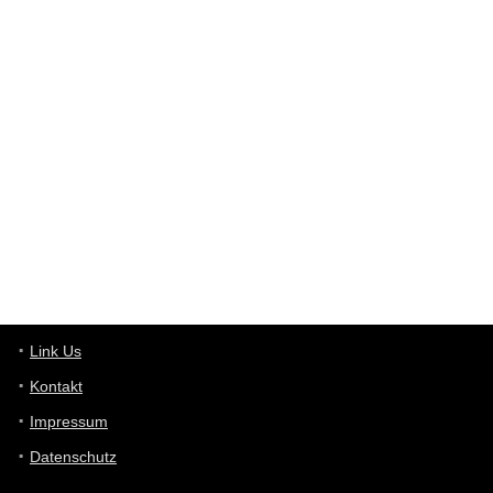
User398182
6/26/2025
9:12
Western Australia
User398182
6/26/2025
9:10
optical
User398182
6/26/2025
9:10
optical
User398182
6/26/2025
9:07
Grocery
User398182
Link Us
6/26/2025
9:07
Grocery
Kontakt
Impressum
User398182
6/26/2025
9:06
Grocery
Datenschutz