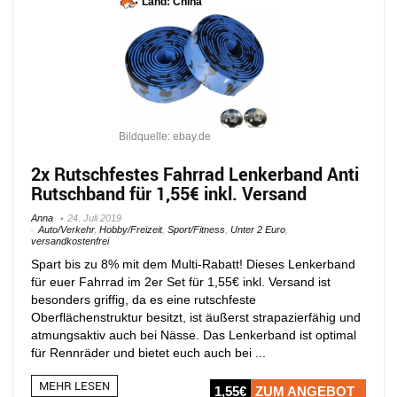
Land: China
Bildquelle: ebay.de
2x Rutschfestes Fahrrad Lenkerband Anti
Rutschband für 1,55€ inkl. Versand
Anna
24. Juli 2019
Auto/Verkehr
,
Hobby/Freizeit
,
Sport/Fitness
,
Unter 2 Euro
,
versandkostenfrei
Spart bis zu 8% mit dem Multi-Rabatt! Dieses Lenkerband
für euer Fahrrad im 2er Set für 1,55€ inkl. Versand ist
besonders griffig, da es eine rutschfeste
Oberflächenstruktur besitzt, ist äußerst strapazierfähig und
atmungsaktiv auch bei Nässe. Das Lenkerband ist optimal
für Rennräder und bietet euch auch bei ...
MEHR LESEN
1,55€
ZUM ANGEBOT