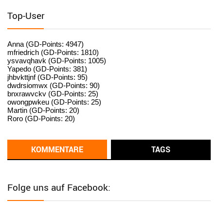
standardization
Top-User
User398182
6/26/2025
9:15
standardization
Anna (GD-Points: 4947)
mfriedrich (GD-Points: 1810)
ysvavqhavk (GD-Points: 1005)
User398182
6/26/2025
9:14
Yapedo (GD-Points: 381)
jhbvkttjnf (GD-Points: 95)
standardization
dwdrsiomwx (GD-Points: 90)
bnxrawvckv (GD-Points: 25)
User398182
6/26/2025
9:14
owongpwkeu (GD-Points: 25)
Martin (GD-Points: 20)
standardization
Roro (GD-Points: 20)
User398182
6/26/2025
9:13
Western Australia
KOMMENTARE
TAGS
User398182
6/26/2025
9:12
Western Australia
Folge uns auf Facebook:
User398182
6/26/2025
9:12
Western Australia