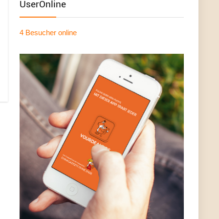
UserOnline
4 Besucher
online