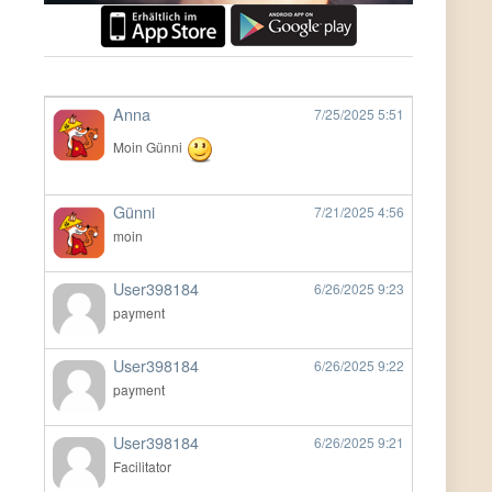
Anna
7/25/2025
5:51
Moin Günni
Günni
7/21/2025
4:56
moin
User398184
6/26/2025
9:23
payment
User398184
6/26/2025
9:22
payment
User398184
6/26/2025
9:21
Facilitator