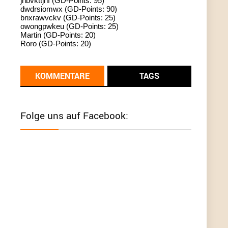
jhbvkttjnf (GD-Points: 95)
dwdrsiomwx (GD-Points: 90)
standardization
bnxrawvckv (GD-Points: 25)
owongpwkeu (GD-Points: 25)
User398182
6/26/2025
9:13
Martin (GD-Points: 20)
Roro (GD-Points: 20)
Western Australia
User398182
6/26/2025
9:12
KOMMENTARE
TAGS
Western Australia
User398182
6/26/2025
9:12
Folge uns auf Facebook:
Western Australia
User398182
6/26/2025
9:12
Western Australia
User398182
6/26/2025
9:10
optical
User398182
6/26/2025
9:10
optical