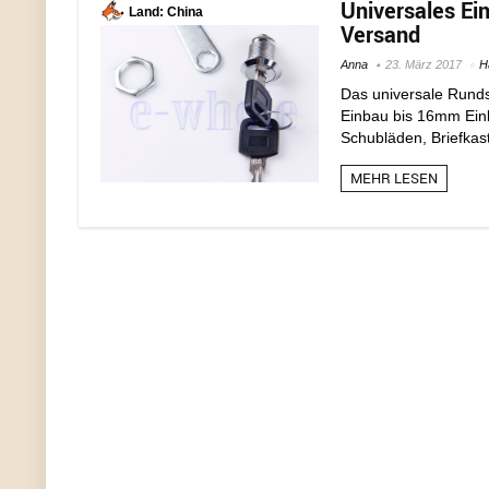
Universales Ein
Land: China
Versand
Anna
23. März 2017
H
Das universale Rundsc
Einbau bis 16mm Einb
Schubläden, Briefkast
MEHR LESEN