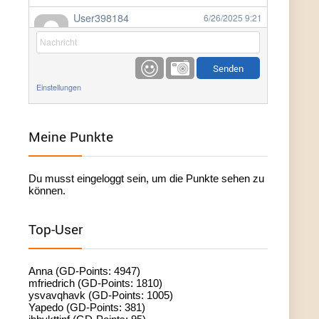
User398184
6/26/2025
9:21
Facilitator
User398184
6/26/2025
9:20
Facilitator
Einstellungen
User398184
6/26/2025
9:20
Facilitator
Meine Punkte
User398182
6/26/2025
9:15
Du musst eingeloggt sein, um die Punkte sehen zu
standardization
können.
User398182
6/26/2025
9:15
Top-User
standardization
User398182
6/26/2025
9:14
Anna (GD-Points: 4947)
standardization
mfriedrich (GD-Points: 1810)
ysvavqhavk (GD-Points: 1005)
Yapedo (GD-Points: 381)
User398182
6/26/2025
9:14